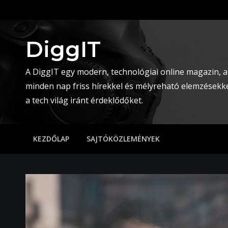
Skip
to
content
DiggIT
A DiggIT egy modern, technológiai online magazin, a
minden nap friss hírekkel és mélyreható elemzésekke
a tech világ iránt érdeklődőket.
KEZDŐLAP
SAJTÓKÖZLEMÉNYEK