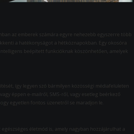
omban az emberek számára egyre nehezebb egyszerre több
csökkenti a hatékonyságot a hétköznapokban. Egy okosóra
 intelligens beépített funkcióknak köszönhetően, amelyek
ítését, így legyen szó bármilyen közösségi médiafelületen
 vagy éppen e-mailről, SMS-ről, vagy esetleg beérkező
 hogy egyetlen fontos üzenetről se maradjon le.
z egészséges életmód is, amely nagyban hozzájárulhat a