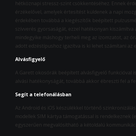
hétköznapi stressz-szint csökkentéséhez. Ennek érd
érzékelővel, amelyek értesítést küldenek a napi moz
érdekében továbbá a kiegészítők beépített pulzusmér
szívverés gyorsaságát, ezzel hatékonyan kiszámítva a
mindegyike máshogy terheli meg az izomzatot, az ór
adott edzéstípushoz igazítva is ki lehet számítani az 
Alvásfigyelő
A Garett okosórák beépített alvásfigyelő funkcióval 
alvási hatékonyságát, továbbá akkor ébreszti fel a fe
Segít a telefonálásban
Az Android és iOS készülékkel történő szinkronizálás
modellek SIM kártya támogatással is rendelkeznek (e
egyszerűen megvalósítható a kétoldalú kommunikáció