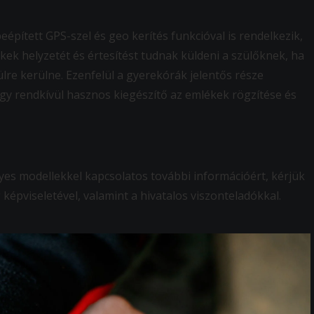
eépített GPS-szel és geo kerítés funkcióval is rendelkezik,
ek helyzetét és értesítést tudnak küldeni a szülőknek, ha
ülre kerülne. Ezenfelül a gyerekórák jelentős része
így rendkívül hasznos kiegészítő az emlékek rögzítése és
yes modellekkel kapcsolatos további információért, kérjük
képviseletével, valamint a hivatalos viszonteladókkal.