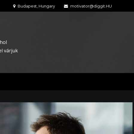
Budapest, Hungary
motivator@diggit.HU
hol
l várjuk