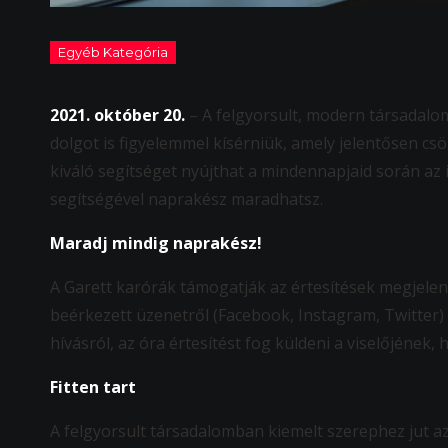
2021. október 20.
– A felgyorsult, modern társadal
dolgot is figyelemmel kísérniük, amely jelentősen 
kiváló segítséget nyújthat a mindennapjaid során az
segítségével naprakész maradhatsz.
Maradj mindig naprakész!
A Garett karórák támogatják az értesítések megjelen
beérkezett üzenetről (Facebook, Instagram, Twitter)
hívásról, az óra értesítést fog küldeni a viselőjének,
Fitten tart
A felgyorsult társadalomban kiemelt szerephez jut a