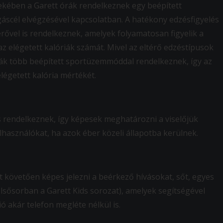
ekében a Garett órák rendelkeznek egy beépített
gáscél elvégzésével kapcsolatban. A hatékony edzésfigyelés
ővel is rendelkeznek, amelyek folyamatosan figyelik a
z elégetett kalóriák számát. Mivel az eltérő edzéstípusok
ák több beépített sportüzemmóddal rendelkeznek, így az
elégetett kalória mértékét.
is rendelkeznek, így képesek meghatározni a viselőjük
lhasználókat, ha azok éber közeli állapotba kerülnek.
t követően képes jelezni a beérkező hívásokat, sőt, egyes
lsősorban a Garett Kids sorozat), amelyek segítségével
 akár telefon megléte nélkül is.