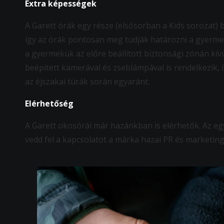
Extra képességek
A Garett órák egy része (elsősorban a Kids sorozat) b
így az órák pontosan meg tudják határozni a gyermek
a gyermekük az előre beállított biztonsági zónán kív
beépített kamerával és zseblámpával is rendelkezik, 
az éjszakai túrák során egyaránt.
Elérhetőség
A Garett okosórái már hazánkban is elérhetők. Az eg
vedd fel a kapcsolatot a márka hazai PR és marketing 