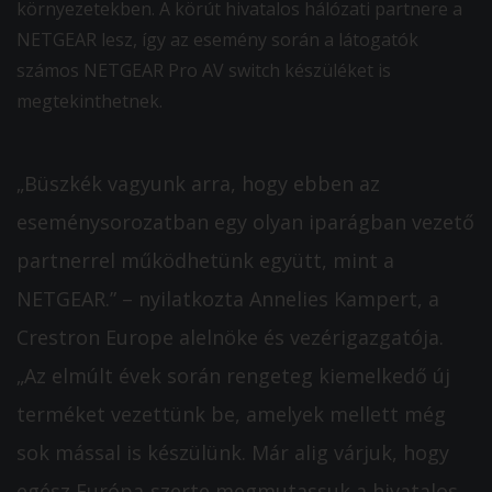
környezetekben. A körút hivatalos hálózati partnere a
NETGEAR lesz, így az esemény során a látogatók
számos NETGEAR Pro AV switch készüléket is
megtekinthetnek.
„Büszkék vagyunk arra, hogy ebben az
eseménysorozatban egy olyan iparágban vezető
partnerrel működhetünk együtt, mint a
NETGEAR.” – nyilatkozta Annelies Kampert, a
Crestron Europe alelnöke és vezérigazgatója.
„Az elmúlt évek során rengeteg kiemelkedő új
terméket vezettünk be, amelyek mellett még
sok mással is készülünk. Már alig várjuk, hogy
egész Európa-szerte megmutassuk a hivatalos