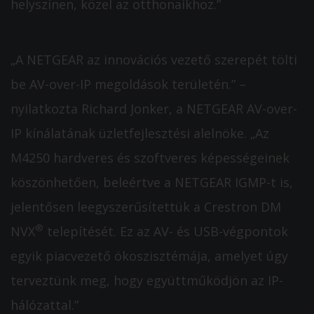
helyszínen, közel az otthonaikhoz.”
„A NETGEAR az innovációs vezető szerepét tölti
be AV-over-IP megoldások területén.” –
nyilatkozta Richard Jonker, a NETGEAR AV-over-
IP kínálatának üzletfejlesztési alelnöke. „Az
M4250 hardveres és szoftveres képességeinek
köszönhetően, beleértve a NETGEAR IGMP-t is,
jelentősen leegyszerűsítettük a Crestron DM
®
NVX
telepítését. Ez az AV- és USB-végpontok
egyik piacvezető ökoszisztémája, amelyet úgy
terveztünk meg, hogy együttműködjön az IP-
hálózattal.”