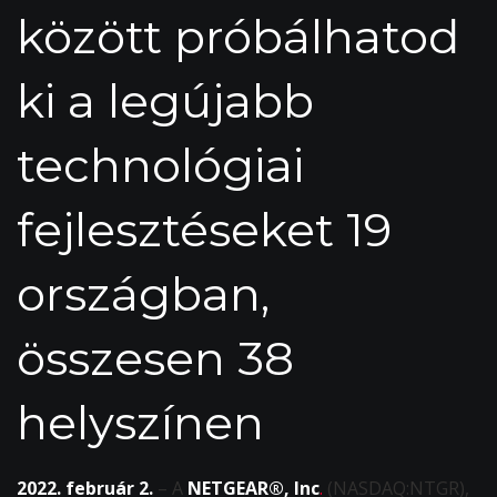
között próbálhatod
ki a legújabb
technológiai
fejlesztéseket 19
országban,
összesen 38
helyszínen
2022. február 2.
– A
NETGEAR®, Inc
.
(NASDAQ:NTGR),