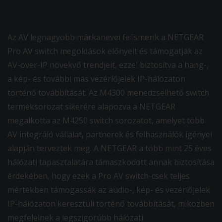
Az AV legnagyobb márkanevei felismerik a NETGEAR
Pro AV switch megoldások előnyeit és támogatják az
AV-over-IP növekvő trendjeit, ezzel biztosítva a hang-,
a kép- és további más vezérlőjelek IP-hálózaton
történő továbbítását. Az M4300 menedzselhető switch
terméksorozat sikerére alapozva a NETGEAR
megalkotta az M4250 switch sorozatot, amelyet több
AV integráló vállalat, partnerek és felhasználók igényei
alapján terveztek meg. A NETGEAR a több mint 25 éves
hálózati tapasztalatára támaszkodott annak biztosítása
érdekében, hogy ezek a Pro AV switch-csek teljes
mértékben támogassák az audio-, kép- és vezérlőjelek
IP-hálózaton keresztüli történő továbbítását, miközben
megfelelnek a legszigorúbb hálózati