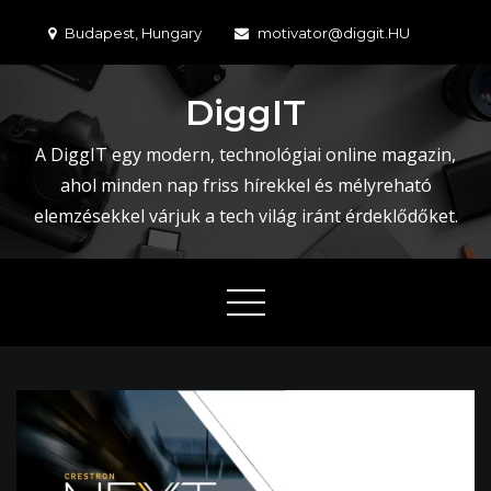
Skip
Budapest, Hungary
motivator@diggit.HU
to
content
DiggIT
A DiggIT egy modern, technológiai online magazin,
ahol minden nap friss hírekkel és mélyreható
elemzésekkel várjuk a tech világ iránt érdeklődőket.