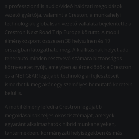
a professzionális audio/videó hálózati megoldások
vezető gyártója, valamint a Creston, a munkahelyi
technológiák globálisan vezető vállalata bejelentette a
Crestron Next Road Trip Europe körutat. A mobil
élményközpont összesen 38 helyszínen és 19
országban látogatható meg. A kiállításnak helyet adó
teherautó minden résztvevő számára biztonságos
környezetet nyújt, amelyben az érdeklődők a Crestron
és a NETGEAR legújabb technológiai fejlesztéseit
ismerhetik meg akár egy személyes bemutató keretein
belül is.
A mobil élmény lefedi a Crestron legújabb
megoldásainak teljes ökoszisztémáját, amelyek
egyaránt alkalmazhatók hibrid munkahelyeken,
tantermekben, kormányzati helyiségekben és más