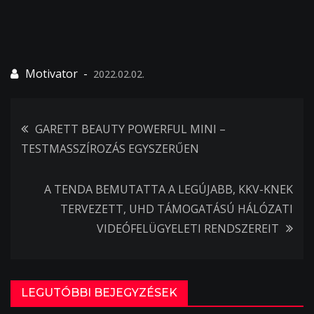
2022.02.02.
Bejegyzés
GARETT BEAUTY POWERFUL MINI –
TESTMASSZÍROZÁS EGYSZERŰEN
navigáció
A TENDA BEMUTATTA A LEGÚJABB, KKV-KNEK
TERVEZETT, UHD TÁMOGATÁSÚ HÁLÓZATI
VIDEÓFELÜGYELETI RENDSZEREIT
LEGUTÓBBI BEJEGYZÉSEK