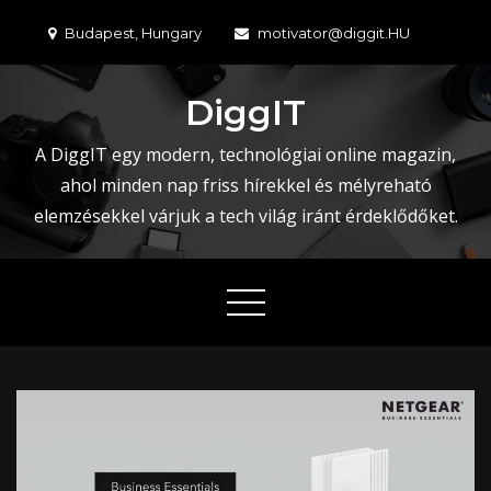
Skip
Budapest, Hungary
motivator@diggit.HU
to
content
DiggIT
A DiggIT egy modern, technológiai online magazin,
ahol minden nap friss hírekkel és mélyreható
elemzésekkel várjuk a tech világ iránt érdeklődőket.