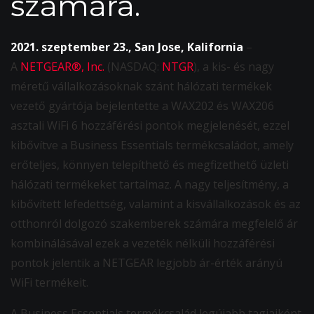
számára.
2021. szeptember 23., San Jose, Kalifornia
–
A
NETGEAR®, Inc.
(NASDAQ:
NTGR
), a kis- és nagy
méretű vállalkozásoknak szánt hálózati termékek
vezető gyártója bejelentette a WAX202 és WAX206
asztali WiFi 6 hozzáférési pontok megjelenését, ezzel
kibővítve a Business Essentials termékcsaládot, amely
erőteljes, könnyen telepíthető és megfizethető üzleti
hálózati termékeket tartalmaz. A nagy teljesítmény, a
kibővített lefedettség, valamint a kisvállalkozások és az
otthonról dolgozó szakemberek számára megfelelő ár
kombinálásával ezek a vezeték nélküli hozzáférési
pontok jelentik a NETGEAR legjobb ár-érték arányú
WiFi termékeit.
A Business Essentials termékcsalád legújabb tagjaiként