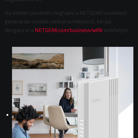
Ha többet szeretnél megtudni a NETGEAR következő
generációs vezeték nélküli termékeiről, kérjük,
látogass el a
NETGEAR.com/business/wifi6
webhelyre.