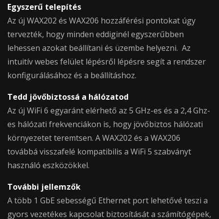
Egyszerű telepítés
Az új WAX202 és WAX206 hozzáférési pontokat úgy
tervezték, hogy minden eddiginél egyszerűbben
lehessen azokat beállítani és üzembe helyezni. Az
intuitív webes felület lépésről lépésre segít a rendszer
konfigurálásához és a beállításhoz.
Tedd jövőbiztossá a hálózatod
Az új WiFi 6 egyaránt elérhető az 5 GHz-es és a 2,4 Ghz-
es hálózati frekvenciákon is, hogy jövőbiztos hálózati
környezetet teremtsen. A WAX202 és a WAX206
továbbá visszafelé kompatibilis a WiFi 5 szabványt
használó eszközökkel.
További jellemzők
A több 1 GbE sebességű Ethernet port lehetővé teszi a
gyors vezetékes kapcsolat biztosítását a számítógépek,