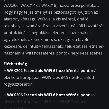
WAX206, WAX214 és WAX218) hozzáférési pontokat,
hogy nagy teljesítményt és biztonságot nyújtson az
alacsony költségű WiFi-vel a kis méretű, önálló
telephelyek számára. Ezek a vezeték nélküli hozzáférési
pontok ideális megoldást jelentenek azoknak az
ügyfeleknek, akiknek nincs szükségük a távoli
kezelésre, de intuitív felhasználói felületet szeretnének
használni a WiFi hozzáférési pontok helyi kezeléséhez.
Elérhetőség
A
WAX202 Essentials WiFi 6 hozzáférési pont
már
elérhető Európában 99,99 € és 84,99 GBP ajánlott
fogyasztói áron.
A
WAX206 Essentials WiFi 6 hozzáférési pont
már
elérhető Európában 149 € és 139 GBP ajánlott
fogyasztói áron.