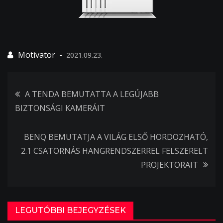
2021.09.23.
Bejegyzés
A TENDA BEMUTATTA A LEGÚJABB
BIZTONSÁGI KAMERÁIT
navigáció
BENQ BEMUTATJA A VILÁG ELSŐ HORDOZHATÓ,
2.1 CSATORNÁS HANGRENDSZERREL FELSZERELT
PROJEKTORAIT
LEGUTÓBBI BEJEGYZÉSEK