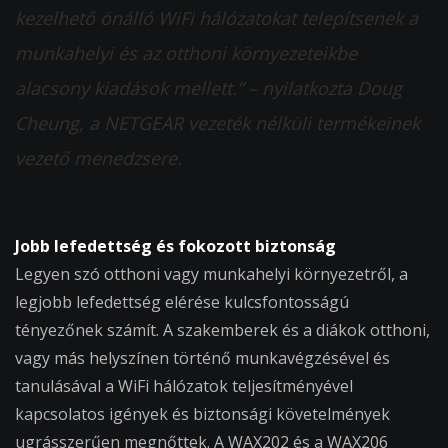
kezelhető önálló WiFi hálózatokat telepítsenek a
munkahelyi és az otthoni környezeteikbe
alacsony kiadások mellett.” – nyilatkozta Doug
Cheung, a NETGEAR vezeték nélküli termékeinek
vezető menedzsere.
Jobb lefedettség és fokozott biztonság
Legyen szó otthoni vagy munkahelyi környezetről, a
legjobb lefedettség elérése kulcsfontosságú
tényezőnek számít. A szakemberek és a diákok otthoni,
vagy más helyszínen történő munkavégzésével és
tanulásával a WiFi hálózatok teljesítményével
kapcsolatos igények és biztonsági követelmények
ugrásszerűen megnőttek. A WAX202 és a WAX206