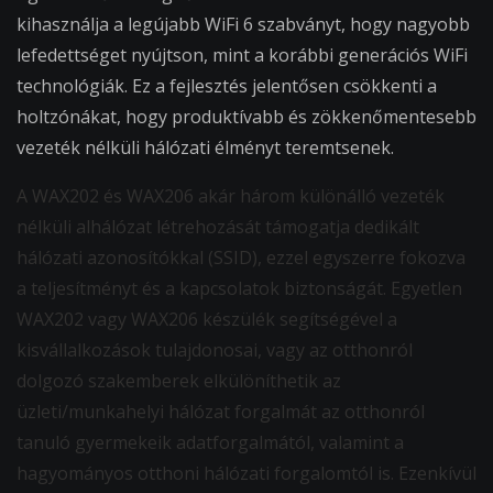
kihasználja a legújabb WiFi 6 szabványt, hogy nagyobb
lefedettséget nyújtson, mint a korábbi generációs WiFi
technológiák. Ez a fejlesztés jelentősen csökkenti a
holtzónákat, hogy produktívabb és zökkenőmentesebb
vezeték nélküli hálózati élményt teremtsenek.
A WAX202 és WAX206 akár három különálló vezeték
nélküli alhálózat létrehozását támogatja dedikált
hálózati azonosítókkal (SSID), ezzel egyszerre fokozva
a teljesítményt és a kapcsolatok biztonságát. Egyetlen
WAX202 vagy WAX206 készülék segítségével a
kisvállalkozások tulajdonosai, vagy az otthonról
dolgozó szakemberek elkülöníthetik az
üzleti/munkahelyi hálózat forgalmát az otthonról
tanuló gyermekeik adatforgalmától, valamint a
hagyományos otthoni hálózati forgalomtól is. Ezenkívül