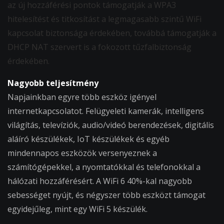
az új hozzáférési pontok támogatják a WPA3
hitelesítést és titkosítást a legmagasabb szintű WiFi
kapcsolat biztonsága érdekében, továbbá támogatják a
DHCP NAT szervert is a fokozott tűzfalbiztonság
érdekében.
Nagyobb teljesítmény
Napjainkban egyre több eszköz igényel
internetkapcsolatot. Felügyeleti kamerák, intelligens
világítás, televíziók, audio/videó berendezések, digitális
aláíró készülékek, IoT készülékek és egyéb
mindennapos eszközök versenyeznek a
számítógépekkel, a nyomtatókkal és telefonokkal a
hálózati hozzáférésért. A WiFi 6 40%-kal nagyobb
sebességet nyújt, és négyszer több eszközt támogat
egyidejűleg, mint egy WiFi 5 készülék.