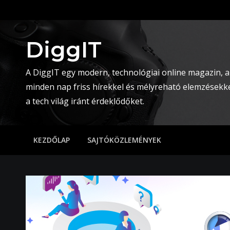
Skip
to
content
DiggIT
A DiggIT egy modern, technológiai online magazin, a
minden nap friss hírekkel és mélyreható elemzésekke
a tech világ iránt érdeklődőket.
KEZDŐLAP
SAJTÓKÖZLEMÉNYEK