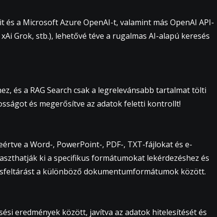
 és a Microsoft Azure OpenAI-t, valamint más OpenAI API-
xAi Grok, stb.), lehetővé téve a rugalmas AI-alapú keresés
z, és a RAG Search csak a legrelevánsabb tartalmat tölti
sságot és megerősítve az adatok feletti kontrollt!
eértve a Word-, PowerPoint-, PDF-, TXT-fájlokat és e-
álaszthatják ki a specifikus formátumokat lekérdezéshez és
ásfeltárást a különböző dokumentumformátumok között.
si eredmények között, javítva az adatok hitelesítését és