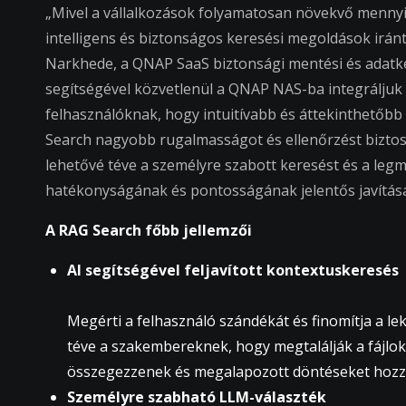
„Mivel a vállalkozások folyamatosan növekvő mennyis
intelligens és biztonságos keresési megoldások irá
Narkhede, a QNAP SaaS biztonsági mentési és adatke
segítségével közvetlenül a QNAP NAS-ba integráljuk a
felhasználóknak, hogy intuitívabb és áttekinthetőb
Search nagyobb rugalmasságot és ellenőrzést biztosí
lehetővé téve a személyre szabott keresést és a legm
hatékonyságának és pontosságának jelentős javításá
A RAG Search főbb jellemzői
AI segítségével feljavított kontextuskeresés
Megérti a felhasználó szándékát és finomítja a l
téve a szakembereknek, hogy megtalálják a fájlok
összegezzenek és megalapozott döntéseket hozz
Személyre szabható LLM-választék