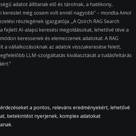
égű adatot állítanak elő és tárolnak, a hatékony,
nti kereslet még sosem volt ennél nagyobb” – mondta Amol
zelési részlegének igazgatója. „A Qsirch RAG Search
 fejlett AI-alapú keresési megoldásokat, lehetővé téve a
b módon keressenek és elemezzenek adatokat. A RAG
t a vállalkozásoknak az adatok visszakeresése felett,
egfelelőbb LLM-szolgáltatás kiválasztását a tudásfeltárás
ért.”
ekérdezéseket a pontos, releváns eredményekért, lehetővé
at, betekintést nyerjenek, komplex adatokat
anak.