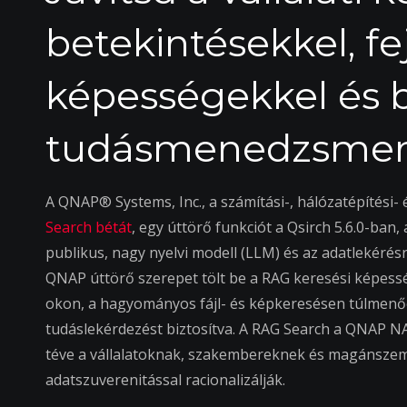
betekintésekkel, fej
képességekkel és 
tudásmenedzsment
A QNAP® Systems, Inc., a számítási-, hálózatépítési
Search bétát
, egy úttörő funkciót a Qsirch 5.6.0-ban
publikus, nagy nyelvi modell (LLM) és az adatlekérés
QNAP úttörő szerepet tölt be a RAG keresési képess
okon, a hagyományos fájl- és képkeresésen túlmenően
tudáslekérdezést biztosítva. A RAG Search a QNAP NAS-
téve a vállalatoknak, szakembereknek és magánszemé
adatszuverenitással racionalizálják.