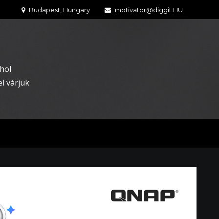
Budapest, Hungary
motivator@diggit.HU
hol
l várjuk