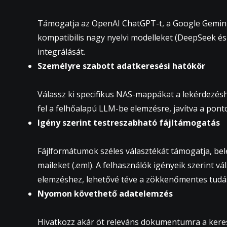
Támogatja az OpenAI ChatGPT-t, a Google Geminit
kompatibilis nagy nyelvi modelleket (DeepSeek és 
integrálását.
Személyre szabott adatkeresési hatókör
Válassz ki specifikus NAS-mappákat a lekérdezéshe
fel a felhőalapú LLM-be elemzésre, javítva a ponto
Igény szerint testreszabható fájltámogatás
Fájlformátumok széles választékát támogatja, bel
maileket (.eml). A felhasználók igényeik szerint v
elemzéshez, lehetővé téve a zökkenőmentes tud
Nyomon követhető adatelemzés
Hivatkozz akár öt releváns dokumentumra a keresé