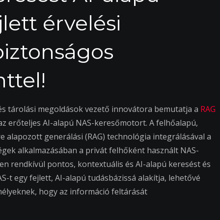
lett érvelési
biztonságos
tel!
- és tárolási megoldások vezető innovátora bemutatja a
RAG
, az erőteljes AI-alapú NAS-keresőmotort. A felhőalapú,
re alapozott generálási (RAG) technológia integrálásával a
égek alkalmazásában a privát felhőként használt NAS-
 rendkívül pontos, kontextuális és AI-alapú keresést és
t egy fejlett, AI-alapú tudásbázissá alakítja, lehetővé
lyeknek, hogy az információ feltárását