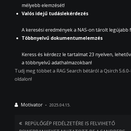
mélyebb elemzését!
Valós idejű tudáslekérdezés
A keresési eredmények a NAS-on tárolt legújabb f
Többnyelvű dokumentumelemzés
Keress és kérdezz le tartalmat 23 nyelven, lehet
a többnyelvű adathalmazokban!
Tudj meg többet a RAG Search bétáról a Qsirch 5.6.0
oldalon!
2025.04.15.
Bejegyzés
REPÜLŐGÉP FEDÉLZETÉRE IS FELVIHETŐ