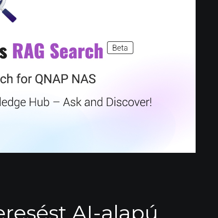
keresést AI-alapú