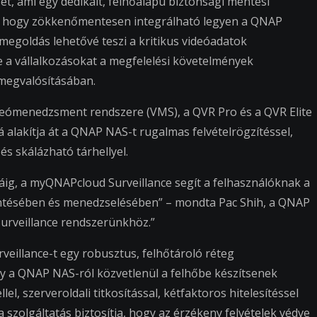
t, ami egy dedikált, felhőalapú biztonsági mentési
ték, hogy zökkenőmentesen integrálható legyen a QNAP
 megoldás lehetővé teszi a kritikus videóadatok
ve a vállalkozásokat a megfelelési követelmények
 megvalósításában.
deómenedzsment rendszere (VMS), a QVR Pro és a QVR Elite
á alakítja át a QNAP NAS-t rugalmas felvételrögzítéssel,
és skálázható tárhellyel.
ráig, a myQNAPcloud Surveillance segít a felhasználóknak a
ntésében és menedzselésében” – mondta Pac Shih, a QNAP
Surveillance rendszerünkhöz.”
veillance-t egy robusztus, felhőtároló réteg
gy a QNAP NAS-ról közvetlenül a felhőbe készítsenek
el, szerveroldali titkosítással, kétfaktoros hitelesítéssel
a szolgáltatás biztosítja, hogy az érzékeny felvételek védve