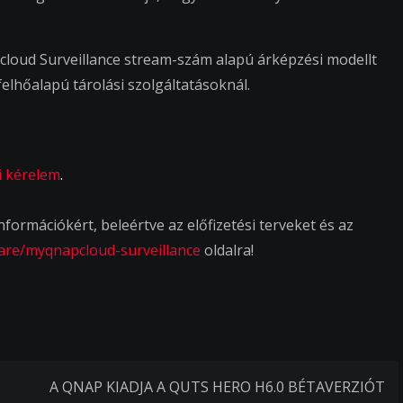
loud Surveillance stream-szám alapú árképzési modellt
felhőalapú tárolási szolgáltatásoknál.
i kérelem
.
ormációkért, beleértve az előfizetési terveket és az
are/myqnapcloud-surveillance
oldalra!
A QNAP KIADJA A QUTS HERO H6.0 BÉTAVERZIÓT