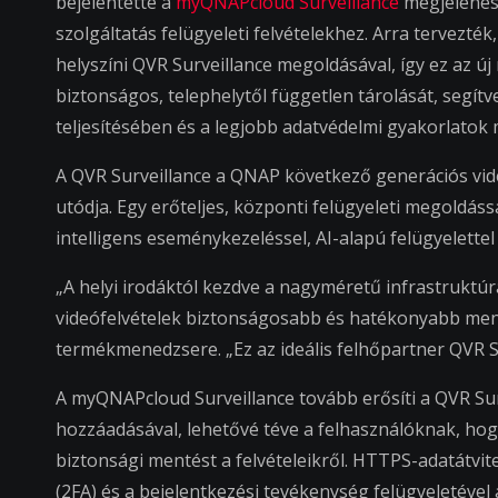
bejelentette a
myQNAPcloud Surveillance
megjelenésé
szolgáltatás felügyeleti felvételekhez. Arra tervez
helyszíni QVR Surveillance megoldásával, így ez az új
biztonságos, telephelytől független tárolását, segít
teljesítésében és a legjobb adatvédelmi gyakorlatok
A QVR Surveillance a QNAP következő generációs vi
utódja. Egy erőteljes, központi felügyeleti megoldáss
intelligens eseménykezeléssel, AI-alapú felügyelettel 
„A helyi irodáktól kezdve a nagyméretű infrastruktú
videófelvételek biztonságosabb és hatékonyabb me
termékmenedzsere. „Ez az ideális felhőpartner QVR 
A myQNAPcloud Surveillance tovább erősíti a QVR Sur
hozzáadásával, lehetővé téve a felhasználóknak, ho
biztonsági mentést a felvételeikről. HTTPS-adatátvitell
(2FA) és a bejelentkezési tevékenység felügyeletével 