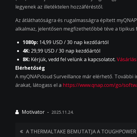
legyenek az illetéktelen hozzáféréstől.
Az átláthatóságra és rugalmasságra épített myQNAPc
alkalmaz, jelentősen megfizethetőbbé téve a tipikus 
1080p:
14,99 USD / 30 nap kezdőártól
4K:
29,99 USD / 30 nap kezdőártól
8K:
Kérjük, vedd fel velünk a kapcsolatot.
Vásárlás
Elérhetőség
A myQNAPcloud Surveillance már elérhető. További inf
árakat, látogass el a
https://www.qnap.com/go/softw
2025.11.24.
Bejegyzés
A THERMALTAKE BEMUTATJA A TOUGHPOWER