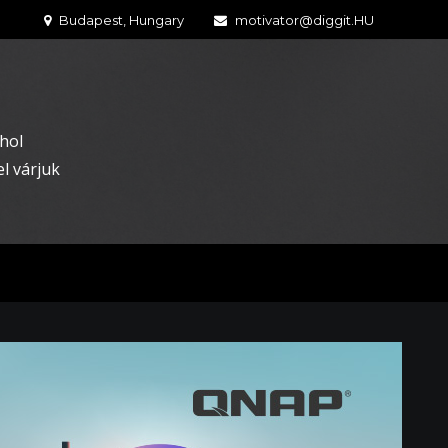
Budapest, Hungary
motivator@diggit.HU
hol
l várjuk