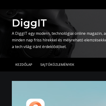
Skip
to
content
DiggIT
A DiggIT egy modern, technológiai online magazin, a
minden nap friss hírekkel és mélyreható elemzésekke
a tech világ iránt érdeklődőket.
KEZDŐLAP
SAJTÓKÖZLEMÉNYEK