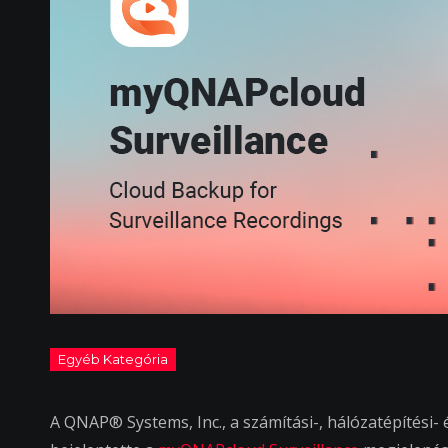
A QNAP® Systems, Inc., a számítási-, hálózatépítési-