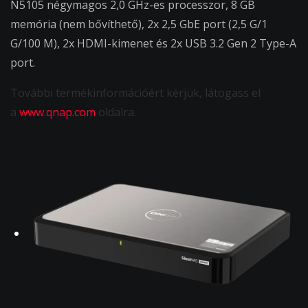
N5105 négymagos 2,0 GHz-es processzor, 8 GB
memória (nem bővíthető), 2x 2,5 GbE port (2,5 G/1
G/100 M), 2x HDMI-kimenet és 2x USB 3.2 Gen 2 Type-A
port.
További termékinformációért kérjük, látogass el
a
www.qnap.com
oldalra.