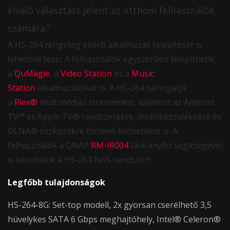
kiváló választást jelent az otthoni felhasználók
számára.”
A HS-264 rengeteg eltérő alkalmazás telepítését is
lehetővé teszi. A felhasználók egyszerűen telepíthetik
a
QuMagie
, a
Video Station
és a
Music
Station
alkalmazásokat is. A HS-264 támogatja
a
Plex®
multimédiás streamelést, valamint az Android
TV™ és Apple TV® rendszerekre, mobilkészülékekre és
DLNA® eszközökre történő közvetítést is. A
felhasználók a QNAP
RM-IR004
távirányító segítségével
is kezelhetik a HS-264 NAS-rendszert.
Legfőbb tulajdonságok
HS-264-8G: Set-top modell, 2x gyorsan cserélhető 3,5
hüvelykes SATA 6 Gbps meghajtóhely, Intel® Celeron®