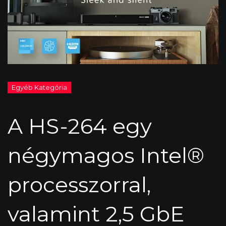
A HS-264 egy
négymagos Intel®
processzorral,
valamint 2,5 GbE