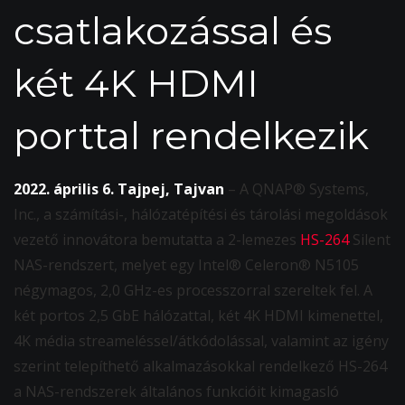
csatlakozással és
két 4K HDMI
porttal rendelkezik
2022. április 6. Tajpej, Tajvan
– A QNAP® Systems,
Inc., a számítási-, hálózatépítési és tárolási megoldások
vezető innovátora bemutatta a 2-lemezes
HS-264
Silent
NAS-rendszert, melyet egy Intel® Celeron® N5105
négymagos, 2,0 GHz-es processzorral szereltek fel. A
két portos 2,5 GbE hálózattal, két 4K HDMI kimenettel,
4K média streameléssel/átkódolással, valamint az igény
szerint telepíthető alkalmazásokkal rendelkező HS-264
a NAS-rendszerek általános funkcióit kimagasló