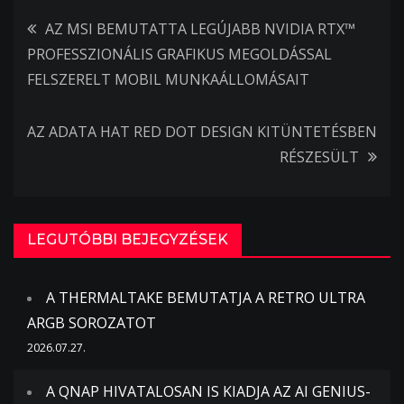
Bejegyzés
AZ MSI BEMUTATTA LEGÚJABB NVIDIA RTX™
PROFESSZIONÁLIS GRAFIKUS MEGOLDÁSSAL
navigáció
FELSZERELT MOBIL MUNKAÁLLOMÁSAIT
AZ ADATA HAT RED DOT DESIGN KITÜNTETÉSBEN
RÉSZESÜLT
LEGUTÓBBI BEJEGYZÉSEK
A THERMALTAKE BEMUTATJA A RETRO ULTRA
ARGB SOROZATOT
2026.07.27.
A QNAP HIVATALOSAN IS KIADJA AZ AI GENIUS-