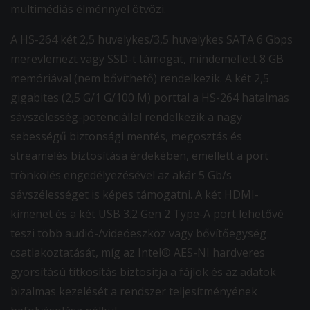
multimédiás élménnyel ötvözi.
A HS-264 két 2,5 hüvelykes/3,5 hüvelykes SATA 6 Gbps
merevlemezt vagy SSD-t támogat, mindemellett 8 GB
memóriával (nem bővíthető) rendelkezik. A két 2,5
gigabites (2,5 G/1 G/100 M) porttal a HS-264 hatalmas
sávszélesség-potenciállal rendelkezik a nagy
sebességű biztonsági mentés, megosztás és
streamelés biztosítása érdekében, emellett a port
trönkölés engedélyezésével az akár 5 Gb/s
sávszélességet is képes támogatni. A két HDMI-
kimenet és a két USB 3.2 Gen 2 Type-A port lehetővé
teszi több audió-/videóeszköz vagy bővítőegység
csatlakoztatását, míg az Intel® AES-NI hardveres
gyorsítású titkosítás biztosítja a fájlok és az adatok
bizalmas kezelését a rendszer teljesítményének