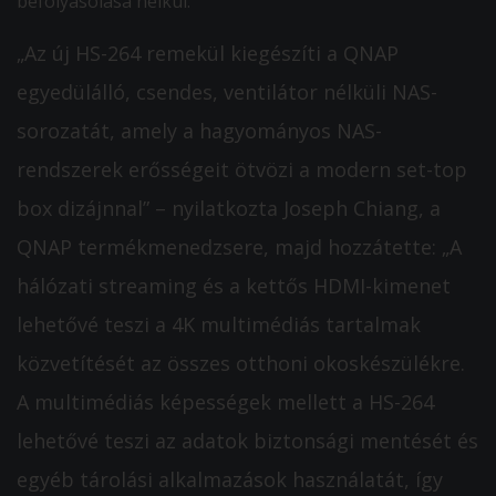
befolyásolása nélkül.
„Az új HS-264 remekül kiegészíti a QNAP
egyedülálló, csendes, ventilátor nélküli NAS-
sorozatát, amely a hagyományos NAS-
rendszerek erősségeit ötvözi a modern set-top
box dizájnnal” – nyilatkozta Joseph Chiang, a
QNAP termékmenedzsere, majd hozzátette: „A
hálózati streaming és a kettős HDMI-kimenet
lehetővé teszi a 4K multimédiás tartalmak
közvetítését az összes otthoni okoskészülékre.
A multimédiás képességek mellett a HS-264
lehetővé teszi az adatok biztonsági mentését és
egyéb tárolási alkalmazások használatát, így