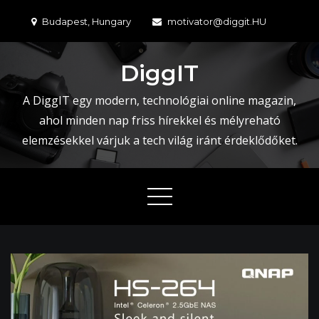
Skip
Budapest, Hungary
motivator@diggit.HU
to
content
DiggIT
A DiggIT egy modern, technológiai online magazin,
ahol minden nap friss hírekkel és mélyreható
elemzésekkel várjuk a tech világ iránt érdeklődőket.