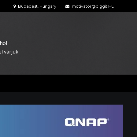
Budapest, Hungary
motivator@diggit.HU
hol
l várjuk