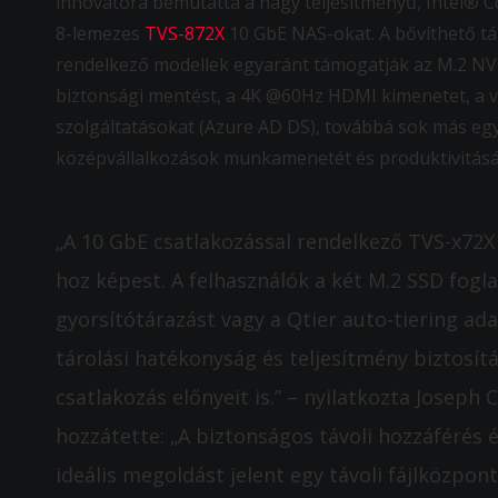
innovátora bemutatta a nagy teljesítményű, Intel® C
8-lemezes
TVS-872X
10 GbE NAS-okat. A bővíthető tá
rendelkező modellek egyaránt támogatják az M.2 NVM
biztonsági mentést, a 4K @60Hz HDMI kimenetet, a va
szolgáltatásokat (Azure AD DS), továbbá sok más egyéb
középvállalkozások munkamenetét és produktivitásá
„A 10 GbE csatlakozással rendelkező TVS-x72X 
hoz képest. A felhasználók a két M.2 SSD fogl
gyorsítótárazást vagy a Qtier auto-tiering ad
tárolási hatékonyság és teljesítmény biztosí
csatlakozás előnyeit is.” – nyilatkozta Jose
hozzátette: „A biztonságos távoli hozzáférés é
ideális megoldást jelent egy távoli fájlközpo