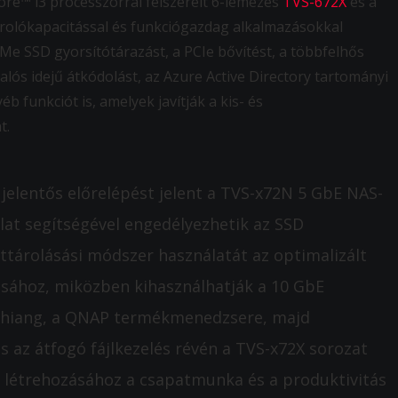
ore™ i3 processzorral felszerelt 6-lemezes
TVS-672X
és a
rolókapacitással és funkciógazdag alkalmazásokkal
e SSD gyorsítótárazást, a PCIe bővítést, a többfelhős
lós idejű átkódolást, az Azure Active Directory tartományi
 funkciót is, amelyek javítják a kis- és
t.
jelentős előrelépést jelent a TVS-x72N 5 GbE NAS-
alat segítségével engedélyezhetik az SSD
attárolásási módszer használatát az optimalizált
tásához, miközben kihasználhatják a 10 GbE
ph Chiang, a QNAP termékmenedzsere, majd
s az átfogó fájlkezelés révén a TVS-x72X sorozat
nt létrehozásához a csapatmunka és a produktivitás