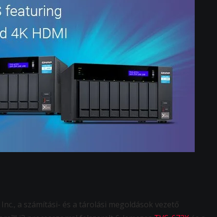
c., a számítási- és a tárolási megoldások vezető