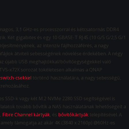
magos, 3,1 GHz-es processzorral és kétcsatornás DDR4
k. Két gigabites és egy 10 GBASE-T RJ45 (10 G/5 G/2,5 G/1
 teljesítményének, az intenzív fájlhozzáférés, a nagy
afájlok átviteli sebességének növelése érdekében. A négy
i az újabb USB meghajtókkal/bővítőegységekkel való
 A TVS-x72X sorozat tökéletesen alkalmas a QNAP
switch-csekkel
történő használatára, a nagy sebességű,
étrehozásához.
kes SSD-k vagy két M.2 NVMe 2280 SSD segítségével is
lalatok tovább bővítik a NAS használatának lehetőségeit a
,
Fibre Channel kártyák
, és
bővítőkártyák
telepítésével. A
, amely támogatja az akár 4K (3840 x 2160p) @60Hz-es