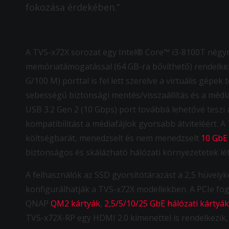
fokozása érdekében.”
A TVS-x72X sorozat egy Intel® Core™ i3-8100T négy
memóriatámogatással (64 GB-ra bővíthető) rendelkezi
G/100 M) porttal is fel lett szerelve a virtuális gépek
sebességű biztonsági mentés/visszaállítás és a médi
USB 3.2 Gen 2 (10 Gbps) port továbbá lehetővé tesz
kompatibilitást a médiafájlok gyorsabb átviteléért.
költségbarát, menedzselt és nem menedzselt
10 GbE 
biztonságos és skálázható hálózati környezetetek l
A felhasználók az SSD gyorsítótárazást a 2,5 hüvely
konfigurálhatják a TVS-x72X modellekben. A PCIe fog
QNAP
QM2 kártyák
,
2,5/5/10/25 GbE hálózati kártyák
TVS-x72X-RP egy HDMI 2.0 kimenettel is rendelkezik