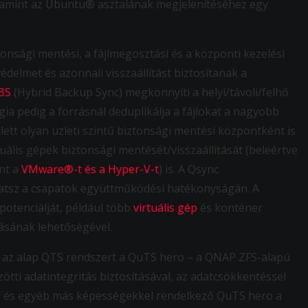
 valamint az Ubuntu® asztalának megjelenítéséhez egy
tonsági mentési, a fájlmegosztási és a központi kezelési
delmet és azonnali visszaállítást biztosítanak a
BS
(Hybrid Backup Sync) megkönnyíti a helyi/távoli/felhő
ia pedig a forrásnál deduplikálja a fájlokat a nagyobb
ett olyan üzleti szintű biztonsági mentési központként is
uális gépek biztonsági mentését/visszaállítását (beleértve
int a
VMware®-t és a Hyper-V-t
) is. A Qsync
thatsz a csapatok együttműködési hatékonyságán. A
potenciálját, például több
virtuális gép
és konténer
ásának lehetőségével.
k az alap QTS rendszert a QuTS hero – a QNAP ZFS-alapú
tti adatintegritás biztosításával, az adatcsökkentéssel
s), és egyéb más képességekkel rendelkező QuTS hero a