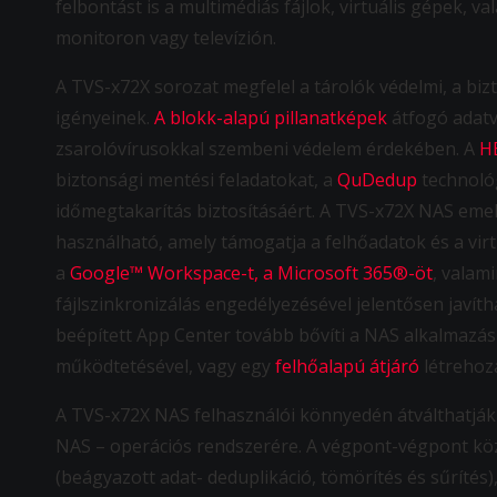
felbontást is a multimédiás fájlok, virtuális gépek,
monitoron vagy televízión.
A TVS-x72X sorozat megfelel a tárolók védelmi, a biz
igényeinek.
A blokk-alapú pillanatképek
átfogó adatvé
zsarolóvírusokkal szembeni védelem érdekében. A
H
biztonsági mentési feladatokat, a
QuDedup
technológ
időmegtakarítás biztosításáért. A TVS-x72X NAS emell
használható, amely támogatja a felhőadatok és a virt
a
Google™ Workspace-t, a Microsoft 365®-öt
, valam
fájlszinkronizálás engedélyezésével jelentősen javí
beépített App Center tovább bővíti a NAS alkalmazás
működtetésével, vagy egy
felhőalapú átjáró
létrehoz
A TVS-x72X NAS felhasználói könnyedén átválthatjá
NAS – operációs rendszerére. A végpont-végpont közö
(beágyazott adat- deduplikáció, tömörítés és sűríté