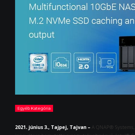
2021. június 3., Tajpej, Tajvan –
A QNAP® Systems, In