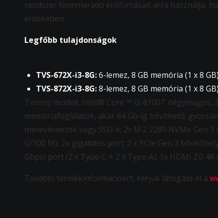
rendszer fennmaradó erőforrásait arra használja, ho
érdekében.
Legfőbb tulajdonságok
TVS-672X-i3-8G:
6-lemez, 8 GB memória (1 x 8 GB
TVS-872X-i3-8G:
8-lemez, 8 GB memória (1 x 8 GB
Torony modell; Intel® Core ™ i3-8100T négymagos,
memóriafoglalatok, akár 64 Gb-ig bővíthető; gyorsan
merevlemezek vagy SSD-k; 2x M.2 2280 NVMe Gen 3 x2
G/100 M), 2x gigabites port; 2 x PCIe Gen 3 bővítőhely
Gbps) port (2 x Type-C + 2 x Type-A); 1x HDMI 2.0 4
További termékinformációért, kérjük látogass el a
w