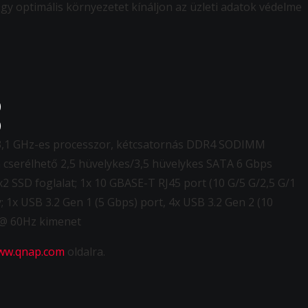
gy optimális környezetet kínáljon az üzleti adatok védelme
)
)
 3,1 GHz-es processzor, kétcsatornás DDR4 SODIMM
 cserélhető 2,5 hüvelykes/3,5 hüvelykes SATA 6 Gbps
 SSD foglalat; 1x 10 GBASE-T RJ45 port (10 G/5 G/2,5 G/1
; 1x USB 3.2 Gen 1 (5 Gbps) port, 4x USB 3.2 Gen 2 (10
K @ 60Hz kimenet
ww.qnap.com
oldalra.