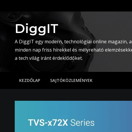
Skip
to
content
DiggIT
A DiggIT egy modern, technológiai online magazin, a
minden nap friss hírekkel és mélyreható elemzésekke
a tech világ iránt érdeklődőket.
KEZDŐLAP
SAJTÓKÖZLEMÉNYEK