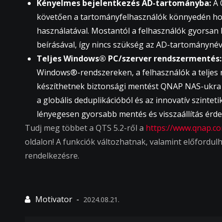
Kényelmes bejelentkezés AD-tartományba:
A 
követően a tartományfelhasználók könnyedén hoz
használatával. Mostantól a felhasználók gyorsan
beírásával, így nincs szükség az AD-tartományné
Teljes Windows® PC/szerver rendszermentés:
Windows®-rendszereken, a felhasználók a teljes r
készíthetnek biztonsági mentést QNAP NAS-ukra a
a globális deduplikációból és az innovatív szinte
lényegesen gyorsabb mentés és visszaállítás érd
Tudj meg többet a QTS 5.2-ről a
https://www.qnap.co
oldalon! A funkciók változhatnak, valamint előford
rendelkezésre.
2024.08.21.