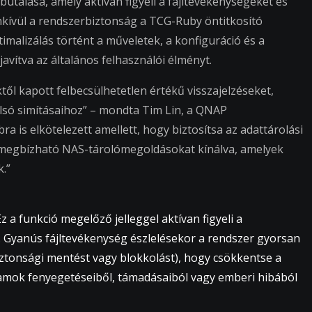
ütálása, amely aktívan figyeli a fájltevékenységeket és
kívül a rendszerbiztonság a TCG-Ruby öntitkosító
timalizálás történt a műveletek, a konfiguráció és a
javítva az általános felhasználói élményt.
től kapott felbecsülhetetlen értékű visszajelzéseket,
lsó simításaihoz” – mondta Tim Lin, a QNAP
is elkötelezett amellett, hogy biztosítsa az adattárolási
megbízható NAS-tárolómegoldásokat kínálva, amelyek
.”
z a funkció megelőző jelleggel aktívan figyeli a
. Gyanús fájltevékenység észlelésekor a rendszer gyorsan
iztonsági mentést vagy blokkolást), hogy csökkentse a
mok fenyegetéseiből, támadásaiból vagy emberi hibából