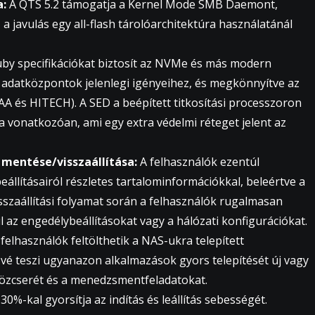
a:
A QTS 5.2 támogatja a Kernel Mode SMB Daemont,
 a javulás egy all-flash tárolóarchitektúra használatánál
y specifikációkat biztosít az NVMe és más modern
s adatközpontok jelenlegi igényeihez, és megkönnyítve az
AA és HITECH). A SED a beépített titkosítási processzoron
ra vonatkozóan, ami egy extra védelmi réteget jelent az
mentése/visszaállítása:
A felhasználók ezentúl
llításairól részletes tartalominformációkkal, beleértve a
isszaállítási folyamat során a felhasználók rugalmasan
ul az engedélybeállításokat vagy a hálózati konfigurációkat.
felhasználók feltölthetik a NAS-ukra telepített
vé teszi ugyanazon alkalmazások gyors telepítését új vagy
közcserét és a menedzsmentfeladatokat.
30%-kal gyorsítja az indítás és leállítás sebességét.