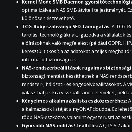
Kernel Mode SMB Daemon gyorsítótechnológi
optimalizálva a NAS SMB átviteli teljesítményét. Ez
különösen észrevehető.
TCG-Ruby szabványú SED-támogatás:
A TCG-Rub
tárolási technológiáknak, igazodva a vállalatok é
előírásoknak való megfelelést (például GDPR, HIP
keresztül titkosítja az adatokat a teljes meghajtó
információbiztonságnak.
NAS-rendszerbeállítások rugalmas biztonsági 
biztonsági mentést készíthetnek a NAS rendszerbeá
rendszer-, hálózati- és engedélybeállításokat. A v
választhatják ki a visszaállítandó elemeket, példá
Kényelmes alkalmazáslista eszközcseréhez:
A 
alkalmazások listáját a myQNAPcloudba. Ez lehető
több NAS-eszközre, valamint egyszerűsíti az esz
Gyorsabb NAS-indítás/-leállítás:
A QTS 5.2 akár 