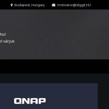
Budapest, Hungary
motivator@diggit.HU
hol
l várjuk