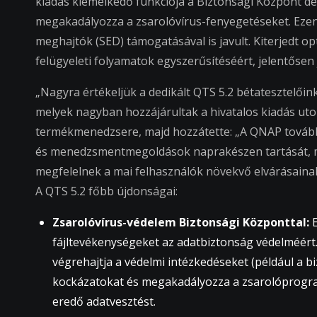
kiadás kiemelkedő funkciója a Biztonsági Központ deb
megakadályozza a zsarolóvírus-fenyegetéseket. Ezen
meghajtók (SED) támogatásával is javult. Kiterjedt op
felügyeleti folyamatok egyszerűsítéséért, jelentősen 
„Nagyra értékeljük a dedikált QTS 5.2 bétatesztelőink
melyek nagyban hozzájárultak a hivatalos kiadás uto
termékmenedzsere, majd hozzátette: „A QNAP továbbra 
és menedzsmentmegoldások naprakészen tartását, 
megfelelnek a mai felhasználók növekvő elvárásainak
A QTS 5.2 főbb újdonságai:
Zsarolóvírus-védelem Biztonsági Központtal:
E
fájltevékenységeket az adatbiztonság védelméért
végrehajtja a védelmi intézkedéseket (például a b
kockázatokat és megakadályozza a zsarolóprogra
eredő adatvesztést.