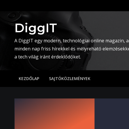
Skip
to
content
DiggIT
A DiggIT egy modern, technológiai online magazin, a
minden nap friss hírekkel és mélyreható elemzésekke
a tech világ iránt érdeklődőket.
KEZDŐLAP
SAJTÓKÖZLEMÉNYEK