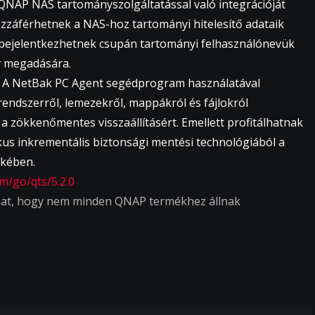
QNAP NAS tartományszolgáltatással való integrációját
záférhetnek a NAS-hoz tartományi hitelesítő adataik
 bejelentkezhetnek csupán tartományi felhasználónevük
v megadására.
A NetBak PC Agent segédprogram használatával
endszerről, lemezekről, mappákról és fájlokról
 zökkenőmentes visszaállításért. Emellett profitálhatnak
tikus inkrementális biztonsági mentési technológiából a
ekében.
m/go/qts/5.2.0
ulhat, hogy nem minden QNAP termékhez állnak