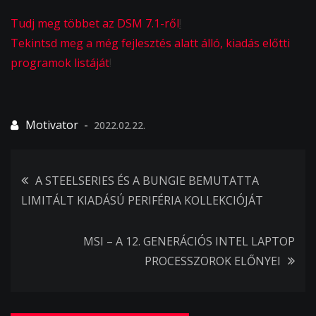
Tudj meg többet az DSM 7.1-ről
!
Tekintsd meg a még fejlesztés alatt álló, kiadás előtti
programok listáját
!
2022.02.22.
Bejegyzés
A STEELSERIES ÉS A BUNGIE BEMUTATTA
LIMITÁLT KIADÁSÚ PERIFÉRIA KOLLEKCIÓJÁT
navigáció
MSI – A 12. GENERÁCIÓS INTEL LAPTOP
PROCESSZOROK ELŐNYEI