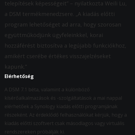
telepítések képességeit” – nyilatkozta Weili Lu,
a DSM termékmenedzsere. „A kiadás előtti
program lehetőséget ad arra, hogy szorosan
együttműködjünk ügyfeleinkkel, korai
hozzáférést biztosítva a legújabb funkciókhoz,
amikért cserébe értékes visszajelzéseket
kapunk.”
Elérhetőség
A DSM 7.1 béta, valamint a különböző
kísérőalkalmazások és -szolgáltatások a mai nappal
elérhetőek a Synology kiadás előtti programjának
részeként. Az érdeklődő felhasználókat kérjük, hogy a
kiadás előtti szoftvert csak másodlagos vagy virtuális
rendszereken próbálják ki.