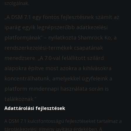
szolgálnak.
„A DSM 7.1 egy fontos fejlesztésnek számít az
iparág egyik legnépszerűbb adatkezelési
platformjának” – nyilatkozta Shamrock Ko, a
rendszerkezelési-termékek csapatának
menedzsere. „A 7.0-val felállított szilárd
alapokra építve most azokra a kihívásokra
koncentrálhatunk, amelyekkel ügyfeleink a
platform mindennapi használata során is
találkoznak.”
Adattárolási fejlesztések
A DSM 7.1 kulcsfontosságú fejlesztéseket tartalmaz a
tároláskezelési élmény javítása érdekében. A