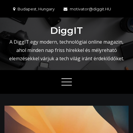
Skip
Budapest, Hungary
motivator@diggit.HU
to
content
DiggIT
A DiggIT egy modern, technológiai online magazin,
ahol minden nap friss hírekkel és mélyreható
elemzésekkel várjuk a tech világ iránt érdeklődőket.