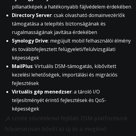
pillanatképek a hatékonyabb fájlvédelem érdekében
Directory Server
: csak olvasható domainvezérlők
támogatása a telepítés biztonságának és
rugalmasságának javítása érdekében
Synology Drive
: megújult mobil felhasználói élmény
és továbbfejlesztett felügyeleti/felülvizsgálati
képességek
MailPlus
: Virtuális DSM-támogatás, kibővített
kezelési lehetőségek, importálási és migrációs
fejlesztések
Virtuális gép menedzser
: a tároló I/O
teljesítményét érintő fejlesztések és QoS-
képességek
„A szinte szüntelenül fejlődő DSM-platformunk
folyamatosan bővíti az új és a meglévő