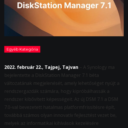
2022. február 22., Tajpej, Tajvan
– A Synology ma
bejelentette a DiskStation Manager 7.1 béta
változatának megjelenését, amely lehetőséget nyújt a
rendszergazdák számára, hogy kipróbálhassák a
rendszer kibővített képességeit. Az új DSM 7.1 a DSM
7.0-val bevezetett hatalmas platformfrissítésre épít,
továbbá számos olyan innovatív fejlesztést vezet be,
melyek az informatikai kihívások kezelésére