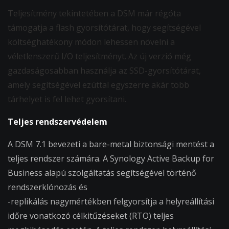
Teljesítmény tekintetében a DSM már régóta
támogatja a flash gyorsítótárat, hogy segítségével
költséghatékony módon lehessen növelni a
véletlenszerű I/O teljesítményt. Az új verzió még
gazdaságosabban használja az SSD-gyorsítótárat,
amely segítségével ezúttal egyszerre akár több
tárhelyet is fel lehet gyorsítani.
Teljes rendszervédelem
A DSM 7.1 bevezeti a bare-metal biztonsági mentést a
teljes rendszer számára. A Synology Active Backup for
Business alapú szolgáltatás segítségével történő
rendszerklónozás és
-replikálás nagymértékben felgyorsítja a helyreállítási
időre vonatkozó célkitűzéseket (RTO) teljes