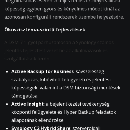
meghibásodás esetén. A teljes rendszer-helyreállítási
képesség egyben gyors és kényelmes módot kínál az
azonosan konfigurált rendszerek üzembe helyezésére.
Ökoszisztéma-szintű fejlesztések
A DSM 7.1-gyel párhuzamosan a Synology számos
jelentős fejlesztést vezet be az alkalmazások és
szolgáltatások terén.
Active Backup for Business
: sávszélesség-
szabályozás, kibővített felügyeleti és jelentési
képességek, valamint a DSM biztonsági mentések
támogatása
Active Insight
: a bejelentkezési tevékenység
központi felügyelete és Hyper Backup feladatok
állapotának ellenőrzése
Synology C2 Hybrid Share
: szerveroldali