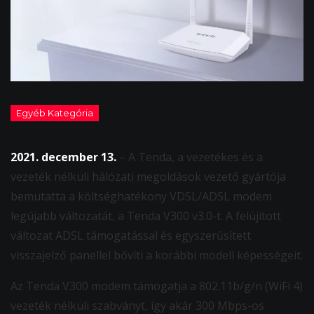
2021. december 13.
– A Tenda, a vezetékes és a
vezeték nélküli hálózati megoldások vezető gyártója
bemutatta a költséghatékony VDSL/ADSL modem
legújabb változatát, a Tenda V300 v3.0-t. A felújított
változat ADSL támogatással és egyszerűsített
visszajelző panellel bővíti a korábbi modell képességeit.
Az Tenda V300 modem támogatja a 802.11b/g/n (WiFi 4)
vezeték nélküli szabványt, így akár 300 Mbps-os