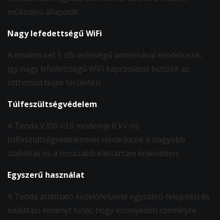
működési állapotát.
Nagy lefedettségű WiFi
A modem két 5 dBi erősségű antennával rendelkezik,
így nagy lefedettségű WiFi kapcsolatot biztosít az
otthonod teljes területén.
Túlfeszültségvédelem
A Tenda V300 v3.0 modemje 6 kV-os
túlfeszültségvédelemmel rendelkezik a nagyobb
stabilitás és a hosszabb élettartam érdekében.
Egyszerű használat
A Tenda átlátható kezelőfelülete egyszerű telepítési és
beállítási élményt kínál, hogy könnyedén személyre