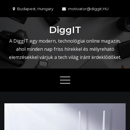
Skip
Budapest, Hungary
motivator@diggit.HU
to
content
DiggIT
A DiggIT egy modern, technológiai online magazin,
ahol minden nap friss hírekkel és mélyreható
elemzésekkel várjuk a tech világ iránt érdeklődőket.