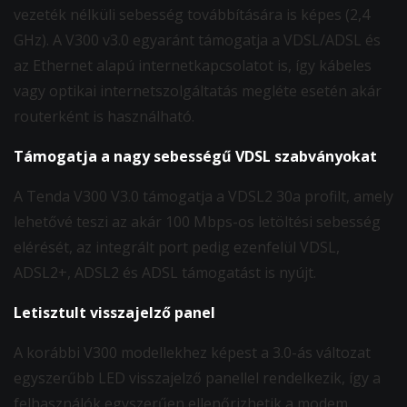
vezeték nélküli sebesség továbbítására is képes (2,4
GHz). A V300 v3.0 egyaránt támogatja a VDSL/ADSL és
az Ethernet alapú internetkapcsolatot is, így kábeles
vagy optikai internetszolgáltatás megléte esetén akár
routerként is használható.
Támogatja a nagy sebességű VDSL szabványokat
A Tenda V300 V3.0 támogatja a VDSL2 30a profilt, amely
lehetővé teszi az akár 100 Mbps-os letöltési sebesség
elérését, az integrált port pedig ezenfelül VDSL,
ADSL2+, ADSL2 és ADSL támogatást is nyújt.
Letisztult visszajelző panel
A korábbi V300 modellekhez képest a 3.0-ás változat
egyszerűbb LED visszajelző panellel rendelkezik, így a
felhasználók egyszerűen ellenőrizhetik a modem