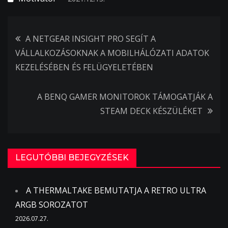
Bejegyzés
A NETGEAR INSIGHT PRO SEGÍT A
VÁLLALKOZÁSOKNAK A MOBILHÁLÓZATI ADATOK
navigáció
KEZELÉSÉBEN ÉS FELÜGYELETÉBEN
A BENQ GAMER MONITOROK TÁMOGATJÁK A
STEAM DECK KÉSZÜLÉKET
LEGUTÓBBI BEJEGYZÉSEK
A THERMALTAKE BEMUTATJA A RETRO ULTRA
ARGB SOROZATOT
2026.07.27.