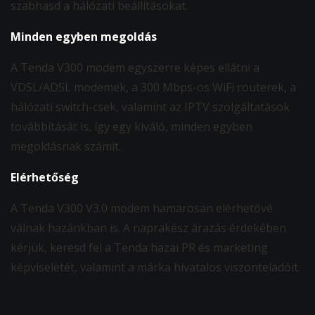
szabhasd a hálózati beállításokat.
Minden egyben megoldás
A Tenda V300 modem egyszerre képes ellátni a
VDSL/ADSL modemek, a 300 Mbps-os WiFi routerek, a
hálózati switch-csek, valamint az IPTV szolgáltatások
továbbítását is, így egy kiváló, minden egyben
megoldásnak számít.
Elérhetőség
A Tenda V300 V3.0 modem hamarosan elérhetővé
válnak hazánkban is. A naprakész árazás érdekében
kérjük, keresd fel a Tenda hazai PR és marketing
képviseletét, valamint a márka hivatalos viszonteladóit.