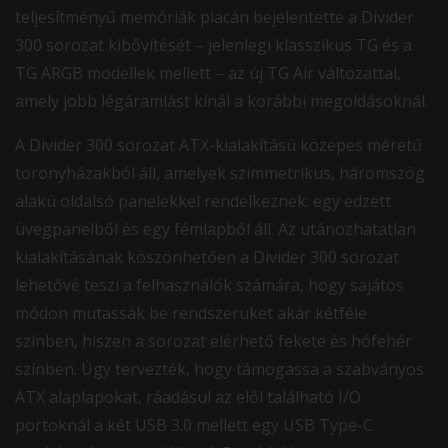
teljesítményű memóriák piacán bejelentette a Divider
300 sorozat kibővítését – jelenlegi klasszikus TG és a
TG ARGB modellek mellett – az új TG Air változattal,
amely jobb légáramlást kínál a korábbi megoldásoknál.
A Divider 300 sorozat ATX-kialakítású közepes méretű
toronyházakból áll, amelyek szimmetrikus, háromszög
alakú oldalsó panelekkel rendelkeznek: egy edzett
üvegpanelből és egy fémlapből áll. Az utánozhatatlan
kialakításának köszönhetően a Divider 300 sorozat
lehetővé teszi a felhasználók számára, hogy sajátos
módon mutassák be rendszerüket akár kétféle
színben, hiszen a sorozat elérhető fekete és hófehér
színben. Úgy tervezték, hogy támogassa a szabványos
ATX alaplapokat, ráadásul az elől található I/O
portoknál a két USB 3.0 mellett egy USB Type-C