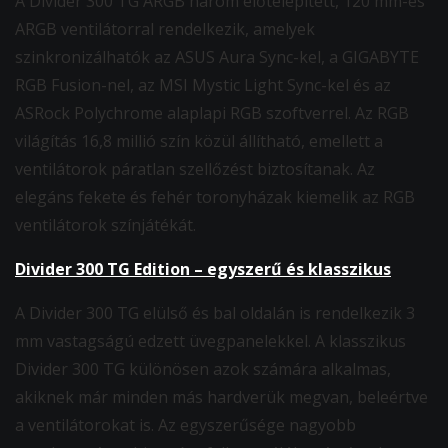
A Divider 300 TG ARGB három előtelepített, 120 mm-es
ARGB ventilátorral rendelkezik, amelyek
szinkronizálhatók az ASUS Aura Sync-kel, a GIGABYTE
RGB Fusion-nel, az MSI Mystic Light Sync-kel és az
ASRock Polychrome alaplapi RGB szoftverrel. Az RGB
világítás 16,8 millió szín közül állítható, emellett a
ventilátorok páratlan szellőzést biztosítanak. Az
elegáns fekete és fehér toronyházak kiemelik az RGB
ventilátorok színjátékát.
Divider 300 TG Edition – egyszerű és klasszikus
A Divider 300 TG elülső és bal oldalán is rendelkezik 3
mm vastagságú edzett üvegpanelekkel. A klasszikus
Divider 300 TG különösen azok számára alkalmas,
akiknek már minden más hardverük megvan, beleértve
a ventilátorokat is. Az egyszerűsége nagyobb