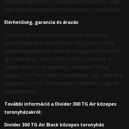
rugalmasságot biztosít a felhasználók számára, hogy
saját igényeik alapján állíthassák össze rendszerüket.
Elérhetőség, garancia és árazás
A Divider 300 sorozatú toronyházak hároméves
garanciájával és a Thermaltake világszerte nyújtott
ügyfélszolgálatával és műszaki támogató hálózatával
igyekszik eleget tenni a felhasználói igényének. Az
Divider 300 sorozat naprakész árazásáért kérjük,
látogass el a Thermaltake weboldalára, vagy vedd fel a
kapcsolatot a helyi Thermaltake értékesítési vagy PR
képviseletével.
További információ a Divider 300 TG Air közepes
toronyházakról:
Divider 300 TG Air Black közepes toronyház