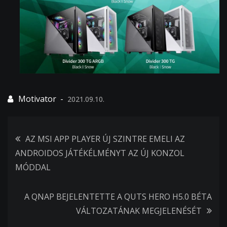
2021.09.10.
Bejegyzés
AZ MSI APP PLAYER ÚJ SZINTRE EMELI AZ
ANDROIDOS JÁTÉKÉLMÉNYT AZ ÚJ KONZOL
navigáció
MÓDDAL
A QNAP BEJELENTETTE A QUTS HERO H5.0 BÉTA
VÁLTOZATÁNAK MEGJELENÉSÉT