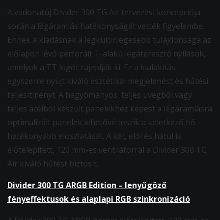
A vadonatúj Divider 300 TG Air tervezési koncepciója
során a légáramlás hatékonyságát vették figyelembe.
Ennek a kiadásnak a legkülönlegesebb tulajdonsága az
előlapon lévő perforált T-alakú légáteresztő nyílások,
amelyek a TT logót rajzolják ki. Ez a kialakítás
egyszerre nyújt kiváló esztétikai megjelenést és hűtési
teljesítményt. A hagyományos, teljes üvegből vagy
teljes acélból készült panelekhez képest a légáramlásra
optimalizált panelek lehetővé teszik a keletkező hő
hatékonyabb eloszlatását. A két, elől és hátul is
előtelepített, 120 mm-es ventilátorral a Divider 300 TG
Air kiváló hűtést biztosít.
Divider 300 TG ARGB Edition – lenyűgöző
fényeffektusok és alaplapi RGB szinkronizáció