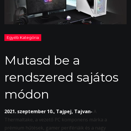
Mutasd be a
rendszered sajátos
módon
2021. szeptember 10., Tajpej, Tajvan-
A
Thermaltake, a vezető PC komponens márka a
prémium hűtések, gamer perifériáik és a nagy