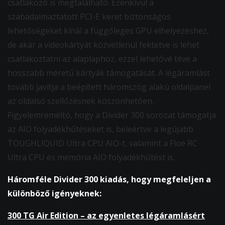
csatlakozó is megtalálható. Ezenkívül a
szabadalmaztatott PCI-E keret biztonságos
lehetőségeket kínál a függőleges GPU elhelyezéshez,
de akár a videokártyát közvetlenül fektetve is lehet
csatlakoztatni az alaplaphoz, ezzel lehetővé téve a
hosszabb méretű kártyák támogatását. A légáramlást
tovább javítja a beépített háromszög alakú oldalpanel
az oldalsó szellőzésnek köszönhetően.
Figyelemreméltó, hogy a Divider 300 sorozat támogatja
az AIO folyadékhűtéseket is, beleértve a legújabb
TOUGHLIQUID Ultra CPU AIO-t, valamint a Floe RC
Ultra CPU és memória AIO folyadékhűtést is.
Háromféle Divider 300 kiadás, hogy megfeleljen a
különböző igényeknek:
300 TG Air Edition – az egyenletes légáramlásért