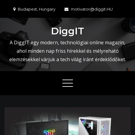
Skip
Budapest, Hungary
motivator@diggit.HU
to
content
DiggIT
A DiggIT egy modern, technológiai online magazin,
ahol minden nap friss hírekkel és mélyreható
elemzésekkel várjuk a tech világ iránt érdeklődőket.