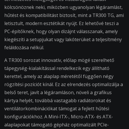
kölcsönöznek neki, miközben ugyanolyan légáramlást,
hűtést és kompatibilitást biztosít, mint a TR300 TG, ami
letisztult, modern esztétikát nyújt. Ez lehetővé teszi a
PC-építőknek, hogy olyan dizájnt válasszanak, amely
kiegészíti a setupjukat vagy lakóterüket a teljesítmény
feláldozása nélkül.
A TR300 sorozat innovatív, előlap mögé szerelhető
tápegység-kialakítással rendelkezik egy állítható
kerettel, amely az alaplap méretétől függően négy
rögzítési pozíciót kínál. Ez az elrendezés optimalizálja a
belső teret, javít a légáramláson, növeli a grafikus
kártya helyét, továbbá vastagabb radiátorokat és
ventilátorkombinációkat támogat a fejlett hűtési
konfigurációkhoz. A Mini-ITX-, Micro-ATX- és ATX-
alaplapokat támogató gépház optimalizált PCIe-