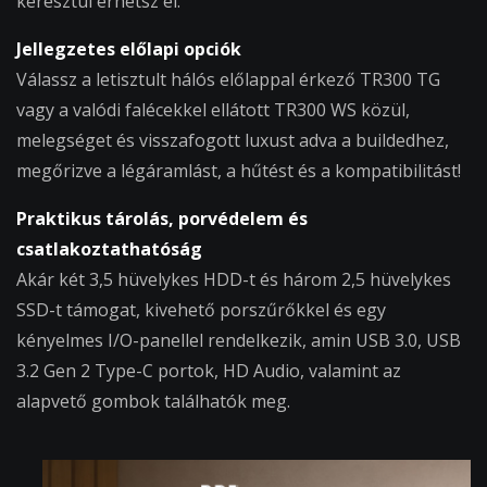
keresztül érhetsz el.
Jellegzetes előlapi opciók
Válassz a letisztult hálós előlappal érkező TR300 TG
vagy a valódi falécekkel ellátott TR300 WS közül,
melegséget és visszafogott luxust adva a buildedhez,
megőrizve a légáramlást, a hűtést és a kompatibilitást!
Praktikus tárolás, porvédelem és
csatlakoztathatóság
Akár két 3,5 hüvelykes HDD-t és három 2,5 hüvelykes
SSD-t támogat, kivehető porszűrőkkel és egy
kényelmes I/O-panellel rendelkezik, amin USB 3.0, USB
3.2 Gen 2 Type-C portok, HD Audio, valamint az
alapvető gombok találhatók meg.