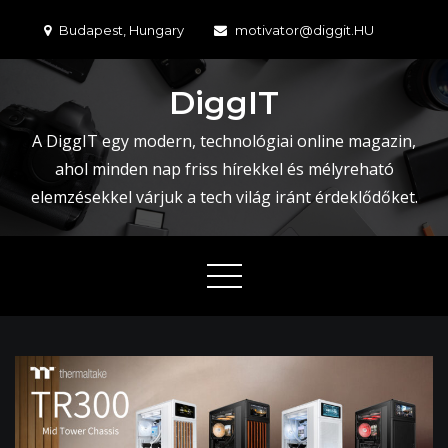
Skip
Budapest, Hungary
motivator@diggit.HU
to
content
DiggIT
A DiggIT egy modern, technológiai online magazin,
ahol minden nap friss hírekkel és mélyreható
elemzésekkel várjuk a tech világ iránt érdeklődőket.