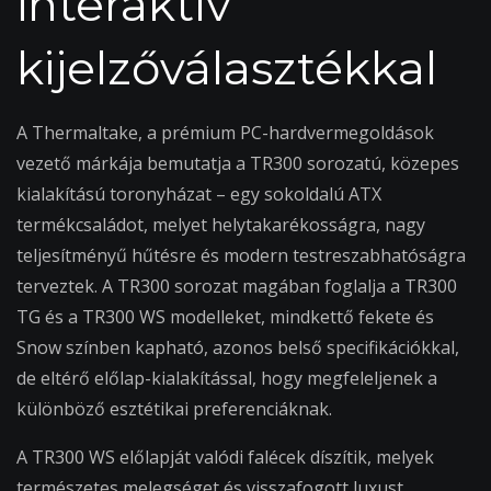
interaktív
kijelzőválasztékkal
A Thermaltake, a prémium PC-hardvermegoldások
vezető márkája bemutatja a TR300 sorozatú, közepes
kialakítású toronyházat – egy sokoldalú ATX
termékcsaládot, melyet helytakarékosságra, nagy
teljesítményű hűtésre és modern testreszabhatóságra
terveztek. A TR300 sorozat magában foglalja a TR300
TG és a TR300 WS modelleket, mindkettő fekete és
Snow színben kapható, azonos belső specifikációkkal,
de eltérő előlap-kialakítással, hogy megfeleljenek a
különböző esztétikai preferenciáknak.
A TR300 WS előlapját valódi falécek díszítik, melyek
természetes melegséget és visszafogott luxust