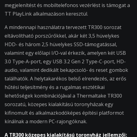
megjelenítést és mobiltelefonos vezérlést is támogat a
TT PlayLink alkalmazáson keresztül.
A mindennapi használatra tervezett TR300 sorozat
eltávolítható porszűrőkkel, akár két 3,5 hüvelykes
HDD- és három 2,5 hüvelykes SSD-támogatással,
valamint egy előlapi I/O-val érkezik, amelyen két USB
3.0 Type-A-port, egy USB 3.2 Gen 2 Type-C-port, HD-
audio, valamint dedikált bekapcsoló- és reset gombok
találhatók. A helytakarékos belső elrendezés, az erős
hűtési teljesítmény és a rugalmas esztétikai
lehetőségek kombinációjával a Thermaltake TR300
sorozatú, közepes kialakítású toronyházak egy
kifinomult és alkalmazkodóképes építési platformot
kínálnak a modern PC-rajongóknak.
A TR300 közepes kialakítású toronyház jellemzői: