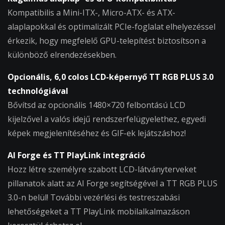
Kompatibilis a Mini-ITX-, Micro-ATX- és ATX-
alaplapokkal és optimalizált PCIe-foglalat elhelyezéssel
érkezik, hogy megfelelő GPU-telepítést biztosítson a
különböző elrendezésekben.
Opcionális, 6,0 colos LCD-képernyő TT RGB PLUS 3.0
technológiával
Bővítsd az opcionális 1480×720 felbontású LCD
kijelzővel a valós idejű rendszerfelügyelethez, egyedi
képek megjelenítéséhez és GIF-ek lejátszáshoz!
AI Forge és TT PlayLink integráció
Hozz létre személyre szabott LCD-látványterveket
pillanatok alatt az AI Forge segítségével a TT RGB PLUS
3.0-n belül! További vezérlési és testreszabási
lehetőségeket a TT PlayLink mobilalkalmazáson