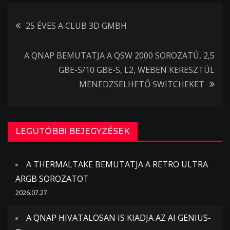
Bejegyzés
25 ÉVES A CLUB 3D GMBH
navigáció
A QNAP BEMUTATJA A QSW 2000 SOROZATÚ, 2,5
GBE-S/10 GBE-S, L2, WEBEN KERESZTÜL
MENEDZSELHETŐ SWITCHEKET
LEGUTÓBBI BEJEGYZÉSEK
A THERMALTAKE BEMUTATJA A RETRO ULTRA
ARGB SOROZATOT
2026.07.27.
A QNAP HIVATALOSAN IS KIADJA AZ AI GENIUS-