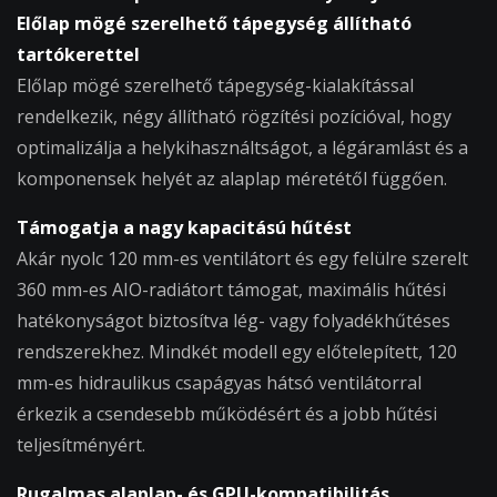
Előlap mögé szerelhető tápegység állítható
tartókerettel
Előlap mögé szerelhető tápegység-kialakítással
rendelkezik, négy állítható rögzítési pozícióval, hogy
optimalizálja a helykihasználtságot, a légáramlást és a
komponensek helyét az alaplap méretétől függően.
Támogatja a nagy kapacitású hűtést
Akár nyolc 120 mm-es ventilátort és egy felülre szerelt
360 mm-es AIO-radiátort támogat, maximális hűtési
hatékonyságot biztosítva lég- vagy folyadékhűtéses
rendszerekhez. Mindkét modell egy előtelepített, 120
mm-es hidraulikus csapágyas hátsó ventilátorral
érkezik a csendesebb működésért és a jobb hűtési
teljesítményért.
Rugalmas alaplap- és GPU-kompatibilitás