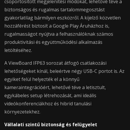
csoportosított megjelenítési módokat, lehetővé téve a
biztonságos és rugalmas tartalommegosztást
gyakorlatilag bármilyen eszközről. A kijelző közvetlen
hozzáférést biztosít a Google Play Áruházhoz is,
rugalmasságot nyújtva a felhasználóknak számos
produktivitási és együttműködési alkalmazás
letöltéséhez.
A ViewBoard IFP63 sorozat átfogó csatlakozási
lehetőségeket kínál, beleértve négy USB-C portot is. Az
egyiket felül helyezték el a könnyű
kameraintegrációért, lehetővé téve a letisztult,
egykábeles setup létrehozását, ami ideális
videókonferenciákhoz és hibrid tanulási
környezetekhez.
Vállalati szintű biztonság és felügyelet