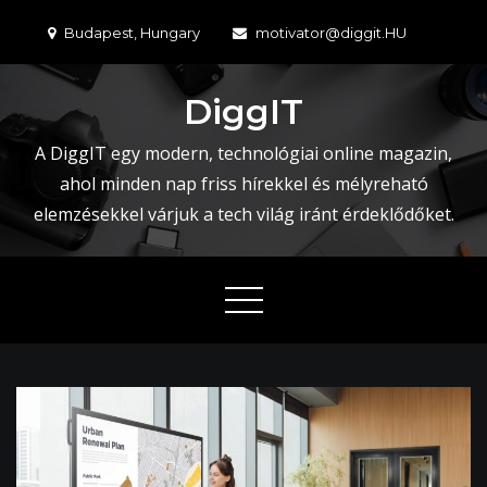
Skip
Budapest, Hungary
motivator@diggit.HU
to
content
DiggIT
A DiggIT egy modern, technológiai online magazin,
ahol minden nap friss hírekkel és mélyreható
elemzésekkel várjuk a tech világ iránt érdeklődőket.