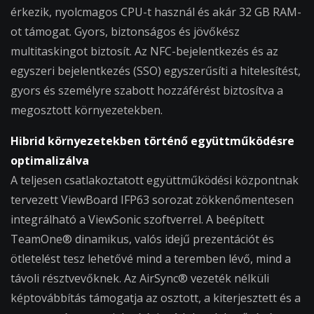
érkezik, nyolcmagos CPU-t használ és akár 32 GB RAM-
ot támogat. Gyors, biztonságos és jövőkész
multitaskingot biztosít. Az NFC-bejelentkezés és az
egyszeri bejelentkezés (SSO) egyszerűsíti a hitelesítést,
gyors és személyre szabott hozzáférést biztosítva a
megosztott környezetekben.
Hibrid környezetekben történő együttműködésre
optimalizálva
A teljesen csatlakoztatott együttműködési központnak
tervezett ViewBoard IFP63 sorozat zökkenőmentesen
integrálható a ViewSonic szoftverrel. A beépített
TeamOne® dinamikus, valós idejű prezentációt és
ötletelést tesz lehetővé mind a teremben lévő, mind a
távoli résztvevőknek. Az AirSync® vezeték nélküli
képtovábbítás támogatja az osztott, a kiterjesztett és a