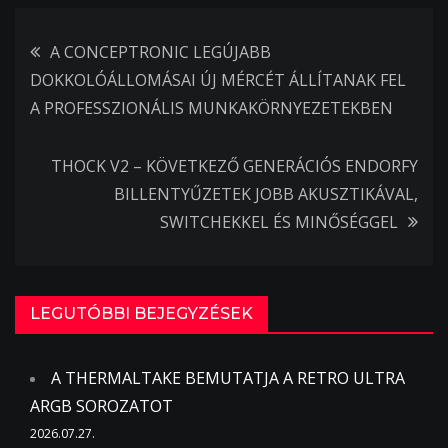
Bejegyzés
A CONCEPTRONIC LEGÚJABB
DOKKOLÓÁLLOMÁSAI ÚJ MÉRCÉT ÁLLÍTANAK FEL
navigáció
A PROFESSZIONÁLIS MUNKAKÖRNYEZETEKBEN
THOCK V2 – KÖVETKEZŐ GENERÁCIÓS ENDORFY
BILLENTYŰZETEK JOBB AKUSZTIKÁVAL,
SWITCHEKKEL ÉS MINŐSÉGGEL
LEGUTÓBBI BEJEGYZÉSEK
A THERMALTAKE BEMUTATJA A RETRO ULTRA
ARGB SOROZATOT
2026.07.27.