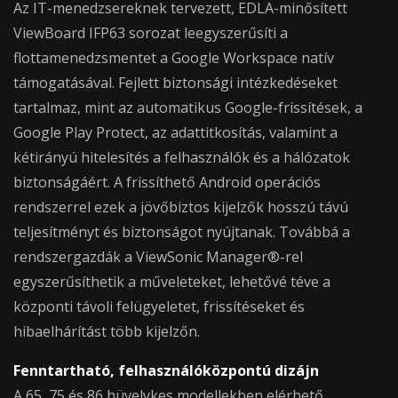
Az IT-menedzsereknek tervezett, EDLA-minősített
ViewBoard IFP63 sorozat leegyszerűsíti a
flottamenedzsmentet a Google Workspace natív
támogatásával. Fejlett biztonsági intézkedéseket
tartalmaz, mint az automatikus Google-frissítések, a
Google Play Protect, az adattitkosítás, valamint a
kétirányú hitelesítés a felhasználók és a hálózatok
biztonságáért. A frissíthető Android operációs
rendszerrel ezek a jövőbiztos kijelzők hosszú távú
teljesítményt és biztonságot nyújtanak. Továbbá a
rendszergazdák a ViewSonic Manager®-rel
egyszerűsíthetik a műveleteket, lehetővé téve a
központi távoli felügyeletet, frissítéseket és
hibaelhárítást több kijelzőn.
Fenntartható, felhasználóközpontú dizájn
A 65, 75 és 86 hüvelykes modellekben elérhető