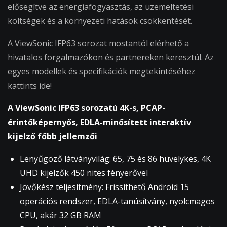
elősegítve az energiafogyasztás, az üzemeltetési
költségek és a környezeti hatások csökkentését.
A ViewSonic IFP63 sorozat mostantól elérhető a
hivatalos forgalmazókon és partnereken keresztül. Az
egyes modellek és specifikációk megtekintéséhez
kattints ide!
A ViewSonic IFP63 sorozatú 4K-s, PCAP-
érintőképernyős, EDLA-minősített interaktív
kijelző főbb jellemzői
Lenyűgöző látványvilág: 65, 75 és 86 hüvelykes, 4K
UHD kijelzők 450 nites fényerővel
Jövőkész teljesítmény: Frissíthető Android 15
operációs rendszer, EDLA-tanúsítvány, nyolcmagos
CPU, akár 32 GB RAM