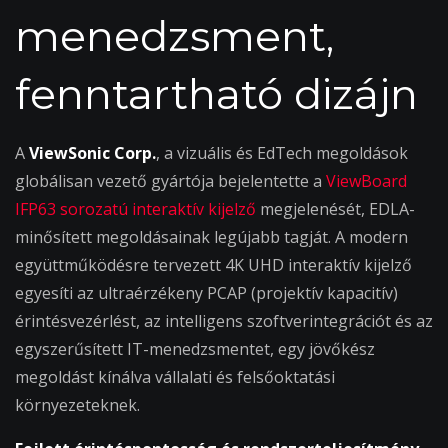
menedzsment,
fenntartható dizájn
A
ViewSonic Corp.
, a vizuális és EdTech megoldások
globálisan vezető gyártója bejelentette a
ViewBoard
IFP63 sorozatú interaktív kijelző
megjelenését, EDLA-
minősített megoldásainak legújabb tagját. A modern
együttműködésre tervezett 4K UHD interaktív kijelző
egyesíti az ultraérzékeny PCAP (projektív kapacitív)
érintésvezérlést, az intelligens szoftverintegrációt és az
egyszerűsített IT-menedzsmentet, egy jövőkész
megoldást kínálva vállalati és felsőoktatási
környezeteknek.