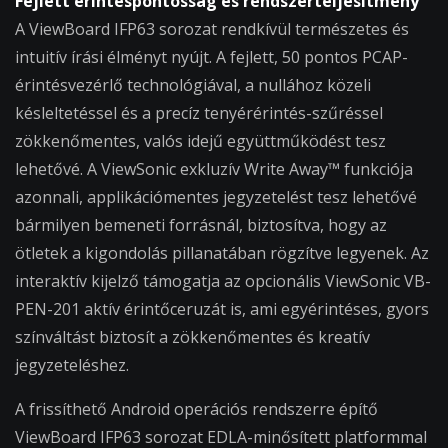
Fejlett érintéspontosság és rendszerteljesítmény
A ViewBoard IFP63 sorozat rendkívül természetes és
intuitív írási élményt nyújt. A fejlett, 50 pontos PCAP-
érintésvezérlő technológiával, a nullához közeli
késleltetéssel és a precíz tenyérérintés-szűréssel
zökkenőmentes, valós idejű együttműködést tesz
lehetővé. A ViewSonic exkluzív Write Away™ funkciója
azonnali, applikációmentes jegyzetelést tesz lehetővé
bármilyen bemeneti forrásnál, biztosítva, hogy az
ötletek a kigondolás pillanatában rögzítve legyenek. Az
interaktív kijelző támogatja az opcionális ViewSonic VB-
PEN-201 aktív érintőceruzát is, ami egyérintéses, gyors
színváltást biztosít a zökkenőmentes és kreatív
jegyzeteléshez.
A frissíthető Android operációs rendszerre építő
ViewBoard IFP63 sorozat EDLA-minősített platformmal