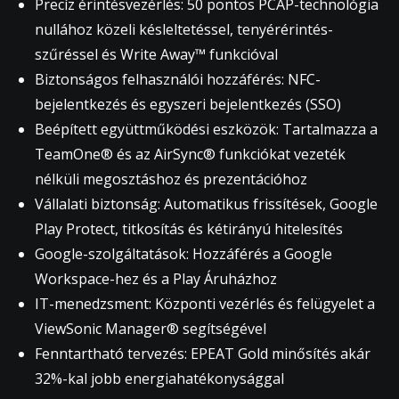
Precíz érintésvezérlés: 50 pontos PCAP-technológia
nullához közeli késleltetéssel, tenyérérintés-
szűréssel és Write Away™ funkcióval
Biztonságos felhasználói hozzáférés: NFC-
bejelentkezés és egyszeri bejelentkezés (SSO)
Beépített együttműködési eszközök: Tartalmazza a
TeamOne® és az AirSync® funkciókat vezeték
nélküli megosztáshoz és prezentációhoz
Vállalati biztonság: Automatikus frissítések, Google
Play Protect, titkosítás és kétirányú hitelesítés
Google-szolgáltatások: Hozzáférés a Google
Workspace-hez és a Play Áruházhoz
IT-menedzsment: Központi vezérlés és felügyelet a
ViewSonic Manager® segítségével
Fenntartható tervezés: EPEAT Gold minősítés akár
32%-kal jobb energiahatékonysággal