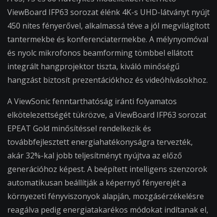
ViewBoard IFP63 sorozat élénk 4K-s UHD-látványt nyújt
450 nites fényerővel, alkalmassá téve a jól megvilágított
tantermekbe és konferenciatermekbe. A mélynyomóval
és nyolc mikrofonos beamforming tömbbel ellátott
integrált hangprojektor tiszta, kiváló minőségű
hangzást biztosít prezentációkhoz és videóhívásokhoz.
A ViewSonic fenntarthatóság iránti folyamatos
elkötelezettségét tükrözve, a ViewBoard IFP63 sorozat
EPEAT Gold minősítéssel rendelkezik és
továbbfejlesztett energiahatékonyságra tervezték,
akár 32%-kal jobb teljesítményt nyújtva az előző
generációhoz képest. A beépített intelligens szenzorok
automatikusan beállítják a képernyő fényerejét a
környezeti fényviszonyok alapján, mozgásérzékelésre
reagálva pedig energiatakarékos módokat indítanak el,