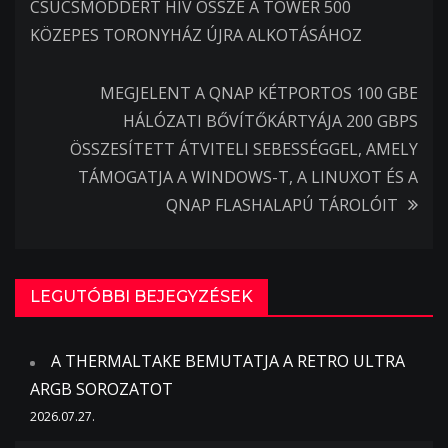
navigáció
CSÚCSMODDERT HÍV ÖSSZE A TOWER 500
KÖZEPES TORONYHÁZ ÚJRA ALKOTÁSÁHOZ
MEGJELENT A QNAP KÉTPORTOS 100 GBE
HÁLÓZATI BŐVÍTŐKÁRTYÁJA 200 GBPS
ÖSSZESÍTETT ÁTVITELI SEBESSÉGGEL, AMELY
TÁMOGATJA A WINDOWS-T, A LINUXOT ÉS A
QNAP FLASHALAPÚ TÁROLÓIT
LEGUTÓBBI BEJEGYZÉSEK
A THERMALTAKE BEMUTATJA A RETRO ULTRA
ARGB SOROZATOT
2026.07.27.