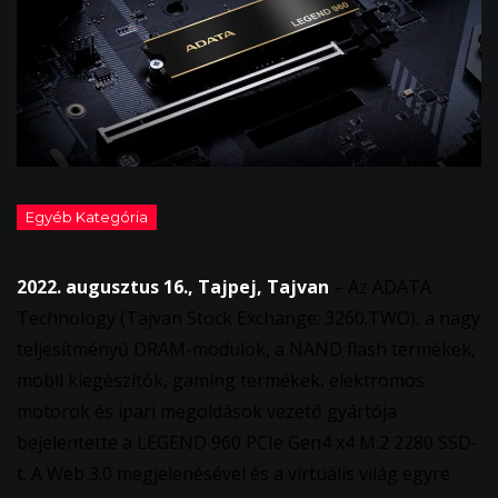
2022. augusztus 16., Tajpej, Tajvan
– Az ADATA
Technology (Tajvan Stock Exchange: 3260.TWO), a nagy
teljesítményű DRAM-modulok, a NAND flash termékek,
mobil kiegészítők, gaming termékek, elektromos
motorok és ipari megoldások vezető gyártója
bejelentette a LEGEND 960 PCIe Gen4 x4 M.2 2280 SSD-
t. A Web 3.0 megjelenésével és a virtuális világ egyre