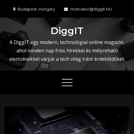
Skip
Budapest, Hungary
motivator@diggit.HU
to
content
DiggIT
A DiggIT egy modern, technológiai online magazin,
ahol minden nap friss hírekkel és mélyreható
elemzésekkel várjuk a tech világ iránt érdeklődőket.