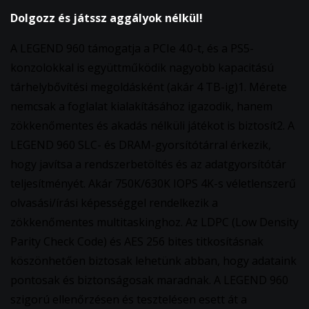
Dolgozz és játssz aggályok nélkül!
A LEGEND 960 támogatja a PCIe 4.0-t, és a PS5-
konzolokkal is együttműködik nagyobb kapacitású
tárhelybővítési megoldásként (akár 4 TB-ig)1. Mérete
nemcsak a foglalat kialakításához igazodik, hanem
zökkenőmentes és akadás nélküli játékot is biztosít2. A
LEGEND 960 SLC- és DRAM-gyorsítótárral érkezik,
hogy javítsa a rendszerbetöltés és az adatgyorsítótár
teljesítményét. Akár 750K/630K IOPS 4K-s véletlenszerű
olvasási/írási képességgel rendelkezik a
zökkenőmentes multitaskinghoz. Az LDPC (Low Density
Parity Check Code) és AES 256 bites titkosításnak
köszönhetően biztosak lehetünk abban, hogy adataink
pontosak és biztonságosak maradnak. A LEGEND 960
szigorú ellenőrzésen és tesztelésen esett át a