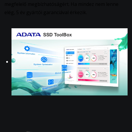
megfelelő megbízhatóságért. Ha mindez nem lenne
elég, 5 év gyártói garanciával érkezik.