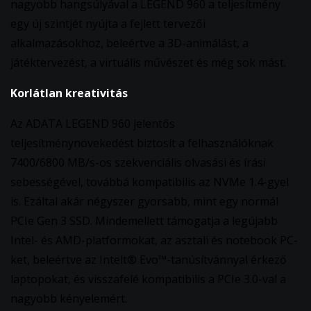
nagyobb hangsúlyával a LEGEND 960 a teljesítmény
egy új szintjét nyújta a fejlett tervezői
alkalmazásokhoz, beleértve a 3D-animálást, a
játéktervezést, a virtuális művészet és még sok mást.
Korlátlan kreativitás
Az ADATA LEGEND 960 jelentős
teljesítménynövekedést biztosít a felhasználóknak
7400/6800 MB/s-os szekvenciális olvasási és írási
sebességével, továbbá kompatibilis az NVMe 1.4-gyel
is. Ezáltal akár négyszer gyorsabb, mint egy normál
PCIe Gen 3 SSD. Mindemellett támogatja a legújabb
Intel- és AMD-platformokat, az asztali és notebook PC-
ket, beleértve az Intelt® Evo™-tanúsítvánnyal érkező
laptopokat, és visszafelé kompatibilis a PCIe 3.0-val a
nagyobb kényelemért.