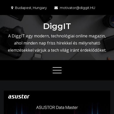
Skip
Budapest, Hungary
motivator@diggit.HU
to
content
DiggIT
A DiggIT egy modern, technológiai online magazin,
ahol minden nap friss hírekkel és mélyreható
elemzésekkel várjuk a tech világ iránt érdeklődőket.