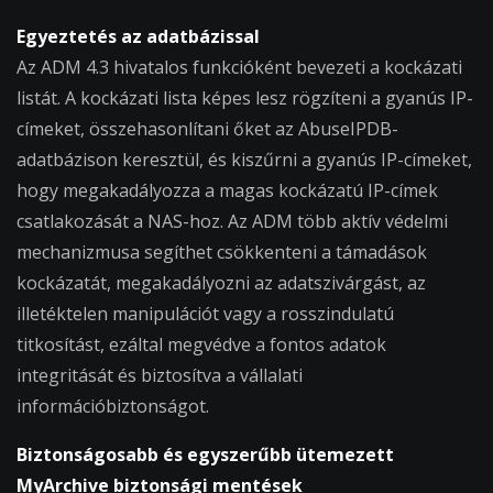
Egyeztetés az adatbázissal
Az ADM 4.3 hivatalos funkcióként bevezeti a kockázati
listát. A kockázati lista képes lesz rögzíteni a gyanús IP-
címeket, összehasonlítani őket az AbuseIPDB-
adatbázison keresztül, és kiszűrni a gyanús IP-címeket,
hogy megakadályozza a magas kockázatú IP-címek
csatlakozását a NAS-hoz. Az ADM több aktív védelmi
mechanizmusa segíthet csökkenteni a támadások
kockázatát, megakadályozni az adatszivárgást, az
illetéktelen manipulációt vagy a rosszindulatú
titkosítást, ezáltal megvédve a fontos adatok
integritását és biztosítva a vállalati
információbiztonságot.
Biztonságosabb és egyszerűbb ütemezett
MyArchive biztonsági mentések