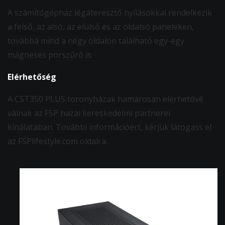
A számítógépház légáteresztő nyílásokkal rendelkezik
a felső, az alsó, az elülső és az oldalsó paneleken,
továbbá mind a négy oldalon található egy-egy
mágneses porszűrő is.
Elérhetőség
A CST350 PLUS toronyházak hamarosan elérhetővé
válnak az FSP hazai kereskedelmi partnerei
kínálatában. További információért, kérjük látogass el
az FSPlifestyle.com oldalra.