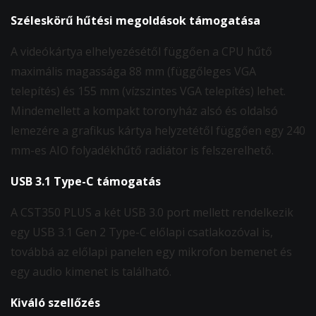
Széleskörű hűtési megoldások támogatása
A videókártya elhelyezésétől függően a CPU hűtő
maximális magassága 88 mm (függőleges VGA
telepítés) és 155 mm (vízszintes VGA telepítés) lehet.
Mindemellett a kompakt toronyház alsó és oldalsó
lemezére a grafikus kártya helyzetétől függően egy 240
mm-es AIO folyadékhűtő radiátor is felszerelhető.
USB 3.1 Type-C támogatás
A CST350 PLUS a két USB 3.0 port mellett rendelkezik
egy USB 3.1 Gen 2 Type-C előlapi csatlakozóval is,
továbbá az előlapi panelen egy mikrofon bemenet és
egy audio kimenet is található.
Kiváló szellőzés