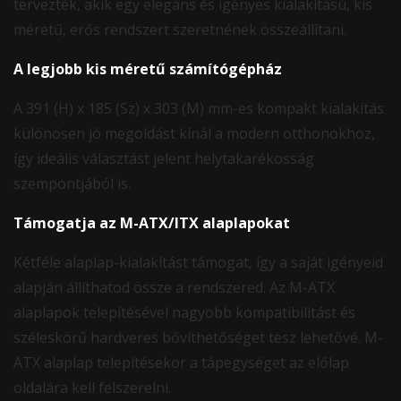
tervezték, akik egy elegáns és igényes kialakítású, kis
méretű, erős rendszert szeretnének összeállítani.
A legjobb kis méretű számítógépház
A 391 (H) x 185 (Sz) x 303 (M) mm-es kompakt kialakítás
különösen jó megoldást kínál a modern otthonokhoz,
így ideális választást jelent helytakarékosság
szempontjából is.
Támogatja az M-ATX/ITX alaplapokat
Kétféle alaplap-kialakítást támogat, így a saját igényeid
alapján állíthatod össze a rendszered. Az M-ATX
alaplapok telepítésével nagyobb kompatibilitást és
széleskörű hardveres bővíthetőséget tesz lehetővé. M-
ATX alaplap telepítésekor a tápegységet az előlap
oldalára kell felszerelni.