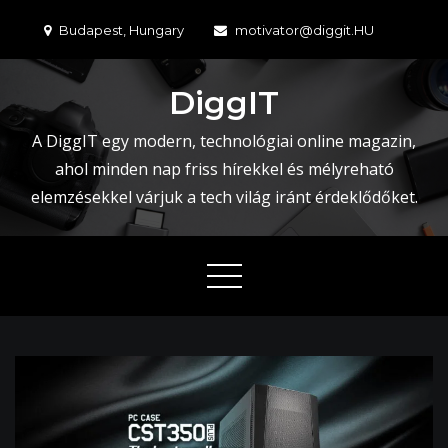
Skip
Budapest, Hungary
motivator@diggit.HU
to
content
DiggIT
A DiggIT egy modern, technológiai online magazin,
ahol minden nap friss hírekkel és mélyreható
elemzésekkel várjuk a tech világ iránt érdeklődőket.