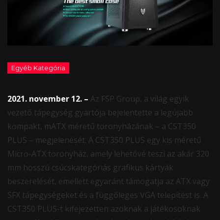
2021. november 12. –
Az FSP Group, a világ egyik
vezető tápegység gyártója bejelentette a legújabb
kompakt, mATX méretű toronyházának – a CST350
PLUS – megjelenését. A CST350 PLUS egy kis méretű
Micro-ATX toronyház, amely lehetővé teszi az akár 320
mm hosszú csúcskategóriás grafikus kártyák
beszerelését, emellett egyaránt támogatja az ATX vagy
SFX tápegységeket és a függőleges VGA telepítést is. A
CST350 PLUS-t kifejezetten azoknak a játékosoknak