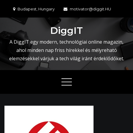
Skip
Budapest, Hungary
motivator@diggit.HU
to
content
DiggIT
A DiggIT egy modern, technológiai online magazin,
ahol minden nap friss hírekkel és mélyreható
elemzésekkel várjuk a tech világ iránt érdeklődőket.