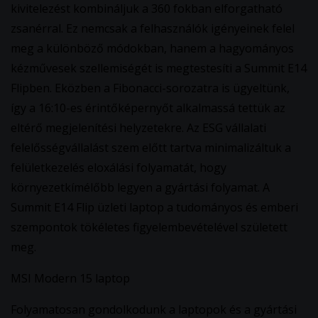
kivitelezést kombináljuk a 360 fokban elforgatható
zsanérral. Ez nemcsak a felhasználók igényeinek felel
meg a különböző módokban, hanem a hagyományos
kézművesek szellemiségét is megtestesíti a Summit E14
Flipben. Eközben a Fibonacci-sorozatra is ügyeltünk,
így a 16:10-es érintőképernyőt alkalmassá tettük az
eltérő megjelenítési helyzetekre. Az ESG vállalati
felelősségvállalást szem előtt tartva minimalizáltuk a
felületkezelés eloxálási folyamatát, hogy
környezetkímélőbb legyen a gyártási folyamat. A
Summit E14 Flip üzleti laptop a tudományos és emberi
szempontok tökéletes figyelembevételével született
meg.
MSI Modern 15 laptop
Folyamatosan gondolkodunk a laptopok és a gyártási