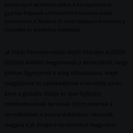
és szennyvíz termelése nélkül. A környezetbarát
gyártási folyamat a fenntartható tervezés másik
értelmezése. A Modern 15 üzleti laptopon érezheted a
racionális és esztétikus kialakítást.
„A többi formatervezési díjtól eltérően a GOOD
DESIGN AWARD megköveteli a tervezőktől, hogy
jobban figyeljenek a világ változásaira, majd
reagáljanak és cselekedjenek a tervezés során,
amit a globális dizájn és ipar fejlődési
mérföldkövének tartanak. Ezért ezeknek a
termékeknek a piacra dobásakor nemcsak
magára a jó dizájnra korlátoztuk magunkat,