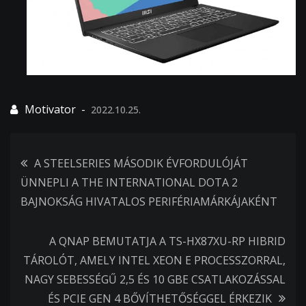
2022.10.25.
Bejegyzés
A STEELSERIES MÁSODIK ÉVFORDULÓJÁT
ÜNNEPLI A THE INTERNATIONAL DOTA 2
navigáció
BAJNOKSÁG HIVATALOS PERIFÉRIAMÁRKÁJAKÉNT
A QNAP BEMUTATJA A TS-HX87XU-RP HIBRID
TÁROLÓT, AMELY INTEL XEON E PROCESSZORRAL,
NAGY SEBESSÉGŰ 2,5 ÉS 10 GBE CSATLAKOZÁSSAL
ÉS PCIE GEN 4 BŐVÍTHETŐSÉGGEL ÉRKEZIK