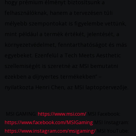
hogy prémium élményt biztosítsunk a
felhasználóknak, hanem a tervezésen túli
mélyebb szempontokat is figyelembe vettünk,
mint például a termék értékét, jelentését, a
környezetvédelmet, fenntarthatóságot és más
egyebeket. Ezenfelül a Tech Meets Aesthetic
szellemiségét is szeretné az MSI bemutatni
ezekben a díjnyertes termékekben” –
nyilatkozta Henri Chen, az MSI laptoptervezője.
MSI GAMING:
https://www.msi.com/
MSI Facebook:
https://www.facebook.com/MSIGaming
MSI Instagram:
https://www.instagram.com/msigaming/
MSI YouTube: