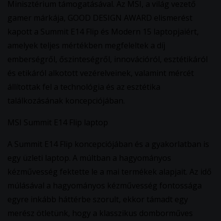
Minisztérium támogatásával. Az MSI, a világ vezető
gamer márkája, GOOD DESIGN AWARD elismerést
kapott a Summit E14 Flip és Modern 15 laptopjaiért,
amelyek teljes mértékben megfeleltek a díj
emberségről, őszinteségről, innovációról, esztétikáról
és etikáról alkotott vezérelveinek, valamint mércét
állítottak fel a technológia és az esztétika
találkozásának koncepciójában.
MSI Summit E14 Flip laptop
A Summit E14 Flip koncepciójában és a gyakorlatban is
egy üzleti laptop. A múltban a hagyományos
kézművesség fektette le a mai termékek alapjait. Az idő
múlásával a hagyományos kézművesség fontossága
egyre inkább háttérbe szorult, ekkor támadt egy
merész ötletünk, hogy a klasszikus domborműves