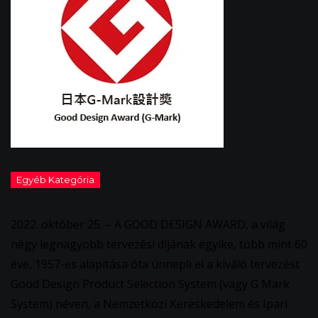
2022. október 25. – A GOOD DESIGN AWARD, a világ
négy legnagyobb tervezési díjának egyike, több mint 60
éve, 1957-es alapítása óta ünnepli el a kiváló tervezést
Good Design Product Selection System (vagy G Mark
System) néven, a Nemzetközi Kereskedelem és Ipari