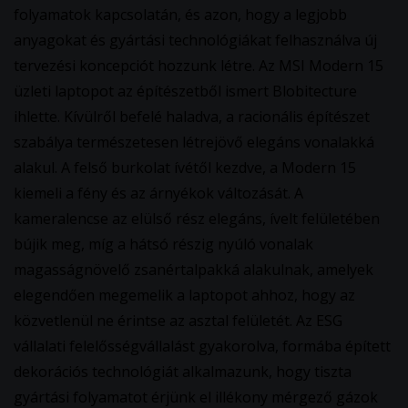
folyamatok kapcsolatán, és azon, hogy a legjobb
anyagokat és gyártási technológiákat felhasználva új
tervezési koncepciót hozzunk létre. Az MSI Modern 15
üzleti laptopot az építészetből ismert Blobitecture
ihlette. Kívülről befelé haladva, a racionális építészet
szabálya természetesen létrejövő elegáns vonalakká
alakul. A felső burkolat ívétől kezdve, a Modern 15
kiemeli a fény és az árnyékok változását. A
kameralencse az elülső rész elegáns, ívelt felületében
bújik meg, míg a hátsó részig nyúló vonalak
magasságnövelő zsanértalpakká alakulnak, amelyek
elegendően megemelik a laptopot ahhoz, hogy az
közvetlenül ne érintse az asztal felületét. Az ESG
vállalati felelősségvállalást gyakorolva, formába épített
dekorációs technológiát alkalmazunk, hogy tiszta
gyártási folyamatot érjünk el illékony mérgező gázok