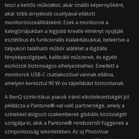
teszi a kettős működést, akár önálló képernyőként,
akár több árnyékoló csuklyával ellátott
monitorösszeállításként. Ezek a monitorok a
kategóriájukban a legjobb kreatív élményt nyújtják
esztétikus és funkcionális kialakításukkal, beleértve a
talpukon található műbőr alátétet a digitális
fényképezőgépek, kalibráló műszerek, és egyéb
eszközök biztonságos elhelyezéséhez. Emellett a
monitorok USB-C csatlakozóval vannak ellátva,
amelyen keresztül 90 W-os tápellátást biztosítanak.
A BenQ színkritikus piacok iránti elkötelezettségét jól
példázza a Pantone®-val való partnersége, amely a
színekkel dolgozó szakemberek globális közösségét
szolgálja ki, akik a Pantone® rendszertől függenek a
színpontosság tekintetében. Az új PhotoVue