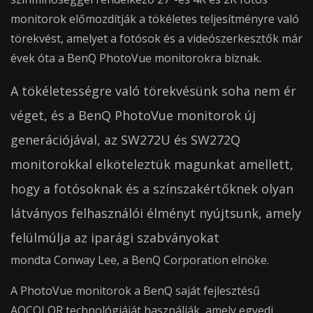
monitorok előmozdítják a tökéletes teljesítményre való
törekvést, amelyet a fotósok és a videószerkesztők már
évek óta a BenQ PhotoVue monitorokra bíznak.
A tökéletességre való törekvésünk soha nem ér
véget, és a BenQ PhotoVue monitorok új
generációjával, az SW272U és SW272Q
monitorokkal elköteleztük magunkat amellett,
hogy a fotósoknak és a színszakértőknek olyan
látványos felhasználói élményt nyújtsunk, amely
felülmúlja az iparági szabványokat
mondta Conway Lee, a BenQ Corporation elnöke.
A PhotoVue monitorok a BenQ saját fejlesztésű
AQCOLOR technológiáját használják, amely egyedi,