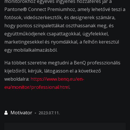
monitorokhoz egyéves ingyenes hozzáférés jár a
Pantone® Connect Premiumhoz, amely lehetővé teszi a
fotósok, videószerkesztők, és designerek számára,
hogy pontos színpalettákat oszthassanak meg, és
együttműködjenek csapattagokkal, ügyfelekkel,
marketingesekkel és nyomdákkal, a felhőn keresztül
egy mobilalkalmazásból.
Ha többet szeretne megtudni a BenQ professzionális
kijelzőiről, kérjük, látogasson el a következő
weboldalra:
https://www.benq.eu/en-
eu/monitor/professional.html
.
2023.07.11.