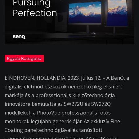
EINDHOVEN, HOLLANDIA, 2023. július 12. – A BenQ, a
digitális életmód-eszközök nemzetközileg elismert
márkája és a professzionális kijelzőtechnológia
innovátora bemutatta az SW272U és SW272Q
modelleket, a PhotoVue professzionális fotós
monitorok legújabb generációját. Az exkluzív Fine-
Coating paneltechnológiával és tanúsított
színminőséggel rendelkező 27″-es 4K és 2K fotós