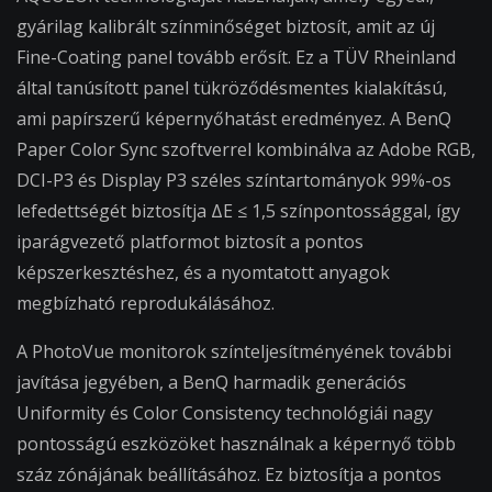
gyárilag kalibrált színminőséget biztosít, amit az új
Fine-Coating panel tovább erősít. Ez a TÜV Rheinland
által tanúsított panel tükröződésmentes kialakítású,
ami papírszerű képernyőhatást eredményez. A BenQ
Paper Color Sync szoftverrel kombinálva az Adobe RGB,
DCI-P3 és Display P3 széles színtartományok 99%-os
lefedettségét biztosítja ΔE ≤ 1,5 színpontossággal, így
iparágvezető platformot biztosít a pontos
képszerkesztéshez, és a nyomtatott anyagok
megbízható reprodukálásához.
A PhotoVue monitorok színteljesítményének további
javítása jegyében, a BenQ harmadik generációs
Uniformity és Color Consistency technológiái nagy
pontosságú eszközöket használnak a képernyő több
száz zónájának beállításához. Ez biztosítja a pontos