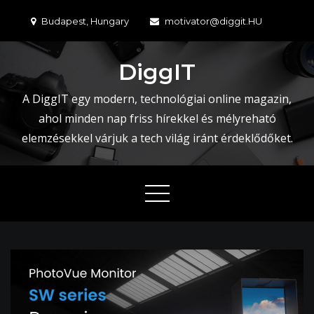
Skip
Budapest, Hungary
motivator@diggit.HU
to
content
DiggIT
A DiggIT egy modern, technológiai online magazin,
ahol minden nap friss hírekkel és mélyreható
elemzésekkel várjuk a tech világ iránt érdeklődőket.