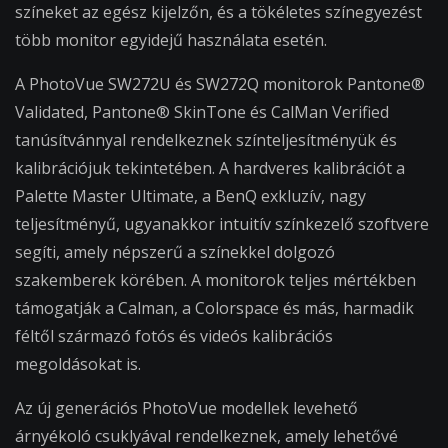
színeket az egész kijelzőn, és a tökéletes színegyezést
több monitor egyidejű használata esetén.
A PhotoVue SW272U és SW272Q monitorok Pantone®
Validated, Pantone® SkinTone és CalMan Verified
tanúsítvánnyal rendelkeznek színteljesítményük és
kalibrációjuk tekintetében. A hardveres kalibrációt a
Palette Master Ultimate, a BenQ exkluzív, nagy
teljesítményű, ugyanakkor intuitív színkezelő szoftvere
segíti, amely népszerű a színekkel dolgozó
szakemberek körében. A monitorok teljes mértékben
támogatják a Calman, a Colorspace és más, harmadik
féltől származó fotós és videós kalibrációs
megoldásokat is.
Az új generációs PhotoVue modellek levehető
árnyékoló csuklyával rendelkeznek, amely lehetővé