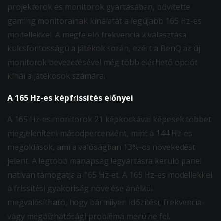
projektorok és monitorok gyártásában, bővítette
gaming monitorainak kínálatát a legújabb 165 Hz-es
modellekkel. A megfelelő frekvencia kiválasztása
kulcsfontosságú a játékok során, ezért a BenQ az új
monitorok bevezetésével még több elérhető opciót
kínál a játékosok számára.
A 165 Hz-es képfrissítés előnyei
A 165 Hz-es monitorok 21 képkockával képesek többet
megjeleníteni másodpercenként, mint a 144 Hz-es
megoldások, ami a valóságban 13%-os növekedést
jelent. A legtöbb manapság legyártásra kerülő panel
natívan támogatja a 165 Hz-et. A 165 Hz-es modellekkel
a frissítési gyakoriság növelése anélkül
megvalósítható, hogy bármilyen időzítési, frekvencia-
vagy megbízhatósági probléma merülne fel.