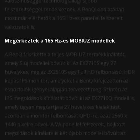
valószínűséggel technológiailag is jobb
felszereltséggel rendelkeznek. A BenQ kínálatában
most már elérhetők a 165 Hz-es panellel felszerelt
változatok is.
Megérkeztek a 165 Hz-es MOBIUZ modellek
A BenQ frissítette a teljes MOBIUZ termékkínálatát,
amely 5 új modellel bővült ki. Az EX2710S egy 27
hüvelykes, míg az EX2510S egy Full HD felbontású, HDR
képes IPS monitor, amelyeket a BenQ kifejezetten az
esportolók igényei alapján tervezett meg. Szintén az
IPS megoldások kínálatát bővíti ki az EX2710Q modell is,
amely ugyan megtartja a 27 hüvelykes kialakítást,
azonban a monitor felbontását QHD-re, azaz 2560 x
1440 pixelre növeli. A VA panellel felszerelt, hajlított
megoldások kínálata is két újabb modellel bővült az