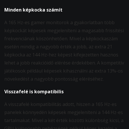
Minden képkocka számít
A 165 Hz-es gamer monitorok a gyakorlatban több
képkockát képesek megjeleníteni a magasabb frissítési
frekvenciának köszönhetően. Mivel a képkockaszám
esetén mindig a nagyobb érték a jobb, az extra 21
képkocka az 144 Hz-hez képest kifejezetten hasznos
lehet a jobb reakcióidő elérése érdekében. A kompetitív
játékosok például képesek kihasználni az extra 13%-os
növekedést a nagyobb pontosság eléréséhez.
Visszafelé is kompatibilis
A visszafelé kompatibilitás adott, hiszen a 165 Hz-es
panelek könnyedén képesek megjeleníteni a 144 Hz-es
tartalmakat. Mivel a két érték közötti különbség kicsi, a
GPU különösebb nehézségek nélkül képes kezelni a