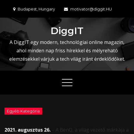
Skip
Budapest, Hungary
motivator@diggit.HU
to
content
DiggIT
A DiggIT egy modern, technológiai online magazin,
ahol minden nap friss hírekkel és mélyreható
elemzésekkel várjuk a tech világ iránt érdeklődőket.
2021. augusztus 26.
– A BenQ, a világ vezető márkája a