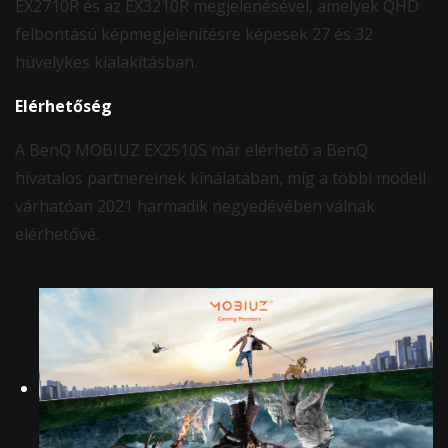
EX2710R és az EX3210R megjelenésével, amelyek QHD
felbontású képmegjelenítésre képesek 27 és 32
hüvelykes kialakításban.
Elérhetőség
A BenQ MOBIUZ EX2510S már elérhető a BenQ
hivatalos partnereinek kínálatában, míg a többi modell
várhatóan 2021 harmadik negyedévében válnak
elérhetővé.