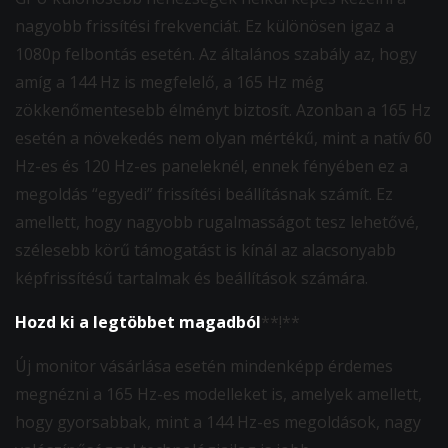
nagyobb frissítési frekvenciát. Ez különösen igaz a
1080p felbontás esetén. Az általános szabály az, hogy
amíg a 144 Hz is megfelelő, a 165 Hz még
zökkenőmentesebb élményt biztosít. Azonban a 165 Hz
esetén a növekedés nem olyan mértékű, mint a natív 60
Hz-es és 120 Hz-es paneleknél, ennek fényében ez a
megoldás “egyedi” frissítési beállításnak számít. Ez
amellett, hogy nagyobb rugalmasságot tesz lehetővé,
szélesebb körű támogatást is kínál az alacsonyabb
képfrissítésű tartalmak és beállítások számára.
Hozd ki a legtöbbet magadból
**!**
Új monitor vásárlása esetén mindenképp érdemes
megnézni a 165 Hz-es modelleket is, amelyek amellett,
hogy gyorsabbak, mint a 144 Hz-es megoldások, nagy