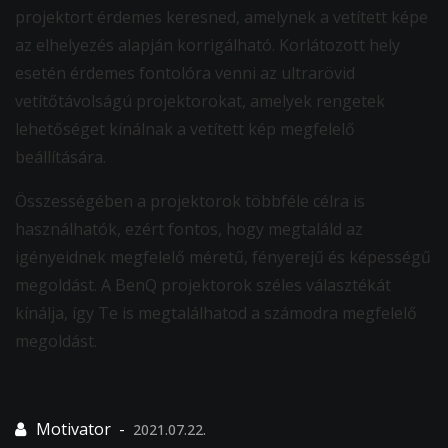
projektort érdemes keresned, amelynek a vetített képe
az elhelyezés alapján korrigálható. Korlátozott hely
esetén érdemes fontolóra venni az ultrarövid
vetítőtávolságú projektorokat, amelyek rengetek
lehetőséget kínálnak a vetített kép megfelelő
beállítására.
Összességében a projektorok többféle célra is
használhatók, ezért fontos, hogy megtaláld az
igényeidnek megfelelő méretű, fényerejű és képességű
megoldást. A BenQ projektorok széles választékát
kínálja, így Te is megtalálhatod a számodra megfelelő
megoldást.
2021.07.22.