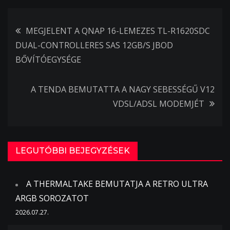
Bejegyzés
MEGJELENT A QNAP 16-LEMEZES TL-R1620SDC
DUAL-CONTROLLERES SAS 12GB/S JBOD
navigáció
BŐVÍTÓEGYSÉGE
A TENDA BEMUTATTA A NAGY SEBESSÉGŰ V12
VDSL/ADSL MODEMJÉT
LEGUTÓBBI BEJEGYZÉSEK
A THERMALTAKE BEMUTATJA A RETRO ULTRA
ARGB SOROZATOT
2026.07.27.