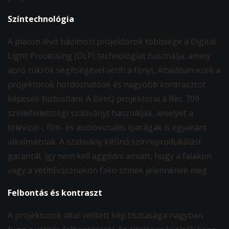
Színtechnológia
A piacon lévő házimozi projektorok többsége a Digital
Light Processing (DLP) technológiát használja, amely
apró tükrök segítségével vetíti a fényt. Általában ezek a
projektorok hordozhatóak és nagyobb kontrasztot
képesek biztosítani. A BenQ projektorai a Rec. 709
színlefedettségi szabványt használják, amelyet a
televízió-, film- és audiovizuális iparágak is egyaránt
alkalmaznak. A szabvány kitűnő színreprodukálást
garantál, így nem kell aggódni amiatt, hogy a falakon
vagy a vetítővásznakon fakó színek jelennének meg.
Felbontás és kontraszt
A projektorok által vetített kép tisztasága nagyban