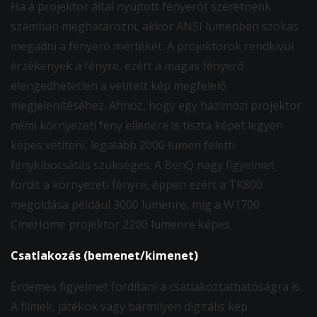
Ha a projektor által nyújtott fényerőt szeretnénk
számban meghatározni, akkor ANSI lumenben szokás
megadni a fényerő mértékét. A projektorok rendkívül
érzékenyek a fényre, ezért a magas fényerő
elengedhetetlen a vetített kép megfelelő
megjelenítéséhez. Ahhoz, hogy egy házimozi projektor
némi környezeti fény ellenére is tiszta képet legyen
képes vetíteni, legalább 2000 lumen feletti
fénykibocsátás szükséges. A BenQ nagy figyelmet
fordít a környezeti fényre, éppen ezért a TK800
megoldása például 3000 lumenre, míg a W1700
CineHome projektor 2200 lumenre képes.
Csatlakozás (bemenet/kimenet)
Érdemes figyelmet fordítani a csatlakoztathatóságra is.
A filmek, játékok vagy bármilyen digitális kép