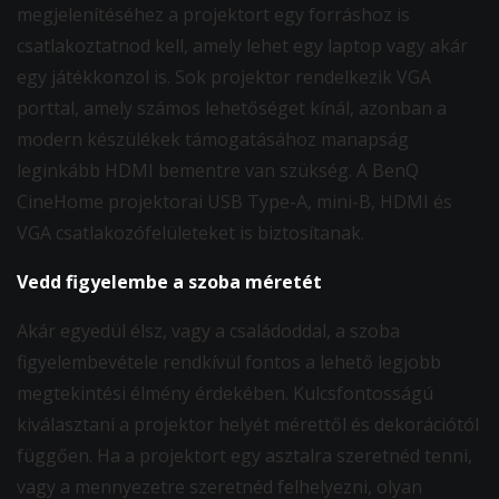
megjelenítéséhez a projektort egy forráshoz is
csatlakoztatnod kell, amely lehet egy laptop vagy akár
egy játékkonzol is. Sok projektor rendelkezik VGA
porttal, amely számos lehetőséget kínál, azonban a
modern készülékek támogatásához manapság
leginkább HDMI bementre van szükség. A BenQ
CineHome projektorai USB Type-A, mini-B, HDMI és
VGA csatlakozófelületeket is biztosítanak.
Vedd figyelembe a szoba méretét
Akár egyedül élsz, vagy a családoddal, a szoba
figyelembevétele rendkívül fontos a lehető legjobb
megtekintési élmény érdekében. Kulcsfontosságú
kiválasztani a projektor helyét mérettől és dekorációtól
függően. Ha a projektort egy asztalra szeretnéd tenni,
vagy a mennyezetre szeretnéd felhelyezni, olyan