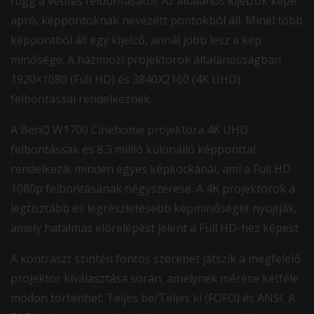
függ a vetítés felbontásától. Az általános kijelzők képe
apró, képpontoknak nevezett pontokból áll. Minél több
képpontból áll egy kijelző, annál jobb lesz a kép
minősége. A házimozi projektorok általánosságban
1920×1080 (Full HD) és 3840X2160 (4K UHD)
felbontással rendelkeznek.
A BenQ W1700 Cinehome projektora 4K UHD
felbontássak és 8,3 millió különálló képponttal
rendelkezik minden egyes képkockánál, ami a Full HD
1080p felbontásának négyszerese. A 4K projektorok a
legtisztább és legrészletesebb képminőséget nyújtják,
amely hatalmas előrelépést jelent a Full HD-hez képest.
A kontraszt szintén fontos szerepet játszik a megfelelő
projektor kiválasztása során, amelynek mérése kétféle
módon történhet: Teljes be/Teljes ki (FOFO) és ANSI. A