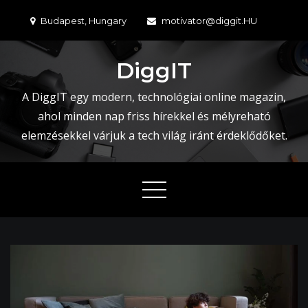
Skip
Budapest, Hungary
motivator@diggit.HU
to
content
DiggIT
A DiggIT egy modern, technológiai online magazin,
ahol minden nap friss hírekkel és mélyreható
elemzésekkel várjuk a tech világ iránt érdeklődőket.