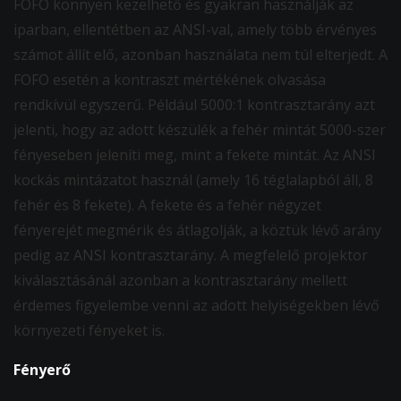
FOFO könnyen kezelhető és gyakran használják az
iparban, ellentétben az ANSI-val, amely több érvényes
számot állít elő, azonban használata nem túl elterjedt. A
FOFO esetén a kontraszt mértékének olvasása
rendkívül egyszerű. Például 5000:1 kontrasztarány azt
jelenti, hogy az adott készülék a fehér mintát 5000-szer
fényeseben jeleníti meg, mint a fekete mintát. Az ANSI
kockás mintázatot használ (amely 16 téglalapból áll, 8
fehér és 8 fekete). A fekete és a fehér négyzet
fényerejét megmérik és átlagolják, a köztük lévő arány
pedig az ANSI kontrasztarány. A megfelelő projektor
kiválasztásánál azonban a kontrasztarány mellett
érdemes figyelembe venni az adott helyiségekben lévő
környezeti fényeket is.
Fényerő