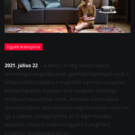
2021. július 22
. – A BenQ, a világ vezető kijelző-
technológia megoldásainak gyártója segítséget nyújt a
felhasználók számára a megfelelő házimozi projektor
kiválasztásában. A piacon lévő modellek többsége
rendkívül hasonlónak tűnik, azonban a készülékek
specifikációja és teljesítménye nagymértékben eltérhet,
így a vállalat összegyűjtötte az öt legfontosabb
tényezőt, amelyre érdemes figyelni a megfelelő
projektor kiválasztása során.