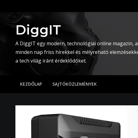
Skip
to
content
DiggIT
A DiggIT egy modern, technológiai online magazin, a
minden nap friss hírekkel és mélyreható elemzésekke
a tech világ iránt érdeklődőket.
KEZDŐLAP
SAJTÓKÖZLEMÉNYEK