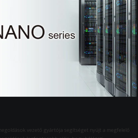
megoldások vezető gyártója segítséget nyújt a megfelelő