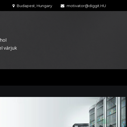
Budapest, Hungary
motivator@diggit.HU
hol
l várjuk