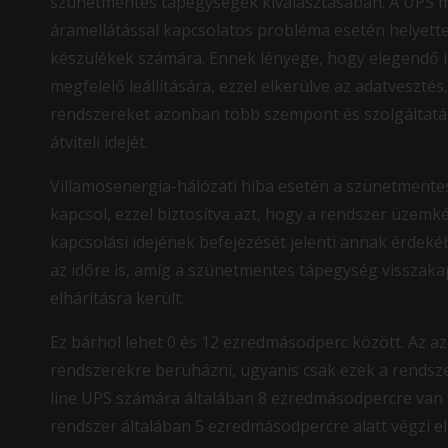
szünetmentes tápegységek kiválasztásában. A UPS m
áramellátással kapcsolatos probléma esetén helyette
készülékek számára. Ennek lényege, hogy elegendő i
megfelelő leállítására, ezzel elkerülve az adatveszté
rendszereket azonban több szempont és szolgáltatás a
átviteli idejét.
Villamosenergia-hálózati hiba esetén a szünetment
kapcsol, ezzel biztosítva azt, hogy a rendszer üzemk
kapcsolási idejének befejezését jelenti annak érdeké
az időre is, amíg a szünetmentes tápegység visszaka
elhárításra került.
Ez bárhol lehet 0 és 12 ezredmásodperc között. Az 
rendszerekre beruházni, ugyanis csak ezek a rendsze
line UPS számára általában 8 ezredmásodpercre van s
rendszer általában 5 ezredmásodpercre alatt végzi el