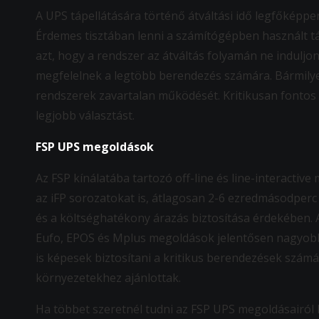
A UPS tápellátására történő átváltási idő legfőképpe
Érdemes tisztában lenni a számítógépben használt táp
azt, hogy a rendszer az átváltás folyamán ne induljon 
megfelelnek a legtöbb berendezés számára. Bármilye
rendszerek zavartalan működését. Kritikusan fontos
legjobb választást.
FSP UPS megoldások
Az FSP kínálatába tartozó off-line és line-interactive
az iFP sorozatokat is, átlagosan 2-6 ezredmásodperc
és a költséghatékony árazás biztosítása érdekében. 
Eufo, EPOS és Mplus megoldások jelentősen nagyobb 
is képesek biztosítani a kritikus berendezések számá
környezetekhez ajánlottak.
Ha többet szeretnél tudni az FSP UPS megoldásairól ké