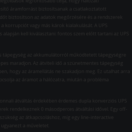
egoldások legfontosabb célja, hogy hálózati
sítő áramforrást biztosítsanak a csatlakoztatott
dőt biztosítson az adatok megőrzésére és a rendszerek
s, a korrupciót vagy más károk kialakulását. A UPS
lapján kell kiválasztani: fontos szem előtt tartani az UPS
es tápegység az akkumulátorról működtetett tápegységre
épes maradjon. Az átviteli idő a szünetmentes tápegység
ben, hogy az áramellátás ne szakadjon meg. Ez utalhat arra
pcsolja az áramot a hálózatra, miután a probléma
azonnali átváltás érdekében érdemes dupla konverziós UPS
rek rendelkeznek 0 másodperces átváltási idővel. Egy off-
zükség az átkapcsoláshoz, míg egy line-interactive
 ugyanezt a műveletet.