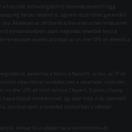
n a használt technológiától és berendezésektől függ.
egység tartási idejével is, ugyanis ezzel lehet garantálni
újra. Általában az off-line és a line-interactive rendszerek
n 8 ezredmásodperc alatti megoldás lehetővé teszi a
 berendezések esetén azonban az on-line UPS-ek jelentik a
 megoldások, beleértve a Nano, a NanoFit, az Eco, az FP és
 közötti válaszidővel rendelkeznek a zavartalan működés
Az on-line UPS-ek közé tartozó Clippers, Custos, Champ,
kapacitással rendelkeznek, így akár több órás üzemidőt
ra, azonban ezek a modellek elsősorban a vállalati
rjük, keresd fel a vállalat hazai kereskedelmi és