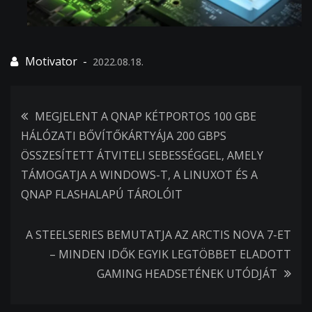
2022.08.18.
Bejegyzés
MEGJELENT A QNAP KÉTPORTOS 100 GBE
HÁLÓZATI BŐVÍTŐKÁRTYÁJA 200 GBPS
navigáció
ÖSSZESÍTETT ÁTVITELI SEBESSÉGGEL, AMELY
TÁMOGATJA A WINDOWS-T, A LINUXOT ÉS A
QNAP FLASHALAPÚ TÁROLÓIT
A STEELSERIES BEMUTATJA AZ ARCTIS NOVA 7-ET
– MINDEN IDŐK EGYIK LEGTÖBBET ELADOTT
GAMING HEADSETÉNEK UTÓDJÁT