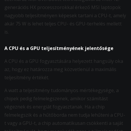
generációs HX processzorokkal érkező MSI laptopok
nagyobb teljesítményen képesek tartani a CPU-t, amely
akár 75 W is lehet teljes CPU- és GPU-terhelés mellett
is.
A CPU és a GPU teljesítményének jelentősége
A CPU és a GPU fogyasztására helyezett hangsúly oka
az, hogy ez határozza meg közvetlenül a maximális
teljesítmény értékét.
A watt a teljesítmény tudományos mértékegysége, a
chipek pedig felmelegszenek, amikor számítást
végeznek és energiát fogyasztanak. Ha a chip
felmelegszik és a hűtőborda nem tudja lehűteni a CPU-
t vagy a GPU-t, a chip automatikusan csökkenti a saját