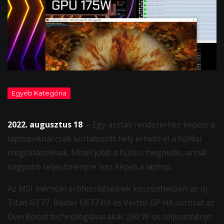
2022. augusztus 18
. – Egy asztali rendszerhez képest a
laptopoknál csak korlátozott hely érhető el a hűtési
megoldásoknak. Minél jobb a hűtési megoldás, annál
nagyobb teljesítményre lesz képes a laptop.
Az MSI mérnöki erőfeszítéseinek köszönhetően az új
Titan GT77, Raider GE77 HX és Vector GP HX sorozat az
OverBoost technológiával akár 250 W-os teljesítményt