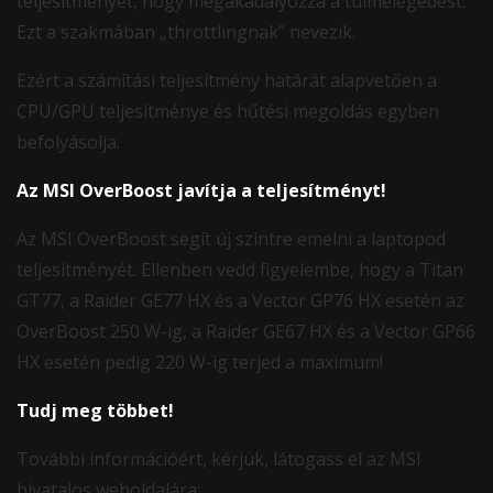
teljesítményét, hogy megakadályozza a túlmelegedést.
Ezt a szakmában „throttlingnak” nevezik.
Ezért a számítási teljesítmény határát alapvetően a
CPU/GPU teljesítménye és hűtési megoldás egyben
befolyásolja.
Az MSI OverBoost javítja a teljesítményt!
Az MSI OverBoost segít új szintre emelni a laptopod
teljesítményét. Ellenben vedd figyelembe, hogy a Titan
GT77, a Raider GE77 HX és a Vector GP76 HX esetén az
OverBoost 250 W-ig, a Raider GE67 HX és a Vector GP66
HX esetén pedig 220 W-ig terjed a maximum!
Tudj meg többet!
További információért, kérjük, látogass el az MSI
hivatalos weboldalára: