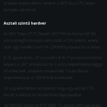
is képes leadni akkor, amikor a GPU és a CPU teljes
terhelés alá kerül!
Asztali szintű hardver
Az MSI Titan GT77, Raider GE77 HX és Vector GP HX
sorozat legfontosabb változását a CPU jelenti, amely
akár egy Intel® Core™ i9-12900HX processzor is lehet.
A 12. generációs „H” sorozatú i9 és i7 processzorokhoz
képest a „HX” processzorok 2 extra teljesítménymaggal
(P) érkeznek, emellett a maximális Turbo Boost
teljesítményük is 150 W fölé emelkedik.
Ez a gyakorlatban azt jelenti, hogy egy asztali CPU
került a vékony és hordozható laptopodba!
Az NVIDIA GeForce RTX 3080 Ti Laptop GPU-val pedig