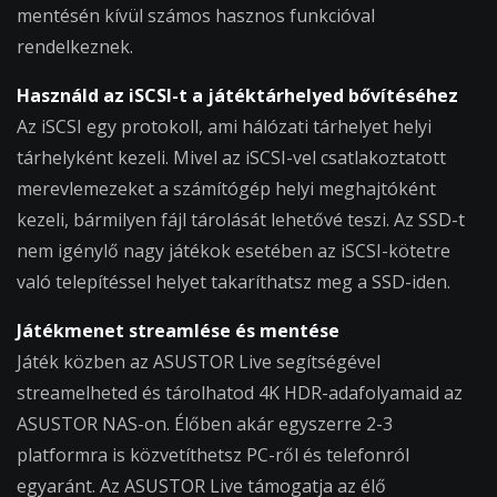
mentésén kívül számos hasznos funkcióval
rendelkeznek.
Használd az iSCSI-t a játéktárhelyed bővítéséhez
Az iSCSI egy protokoll, ami hálózati tárhelyet helyi
tárhelyként kezeli. Mivel az iSCSI-vel csatlakoztatott
merevlemezeket a számítógép helyi meghajtóként
kezeli, bármilyen fájl tárolását lehetővé teszi. Az SSD-t
nem igénylő nagy játékok esetében az iSCSI-kötetre
való telepítéssel helyet takaríthatsz meg a SSD-iden.
Játékmenet streamlése és mentése
Játék közben az ASUSTOR Live segítségével
streamelheted és tárolhatod 4K HDR-adafolyamaid az
ASUSTOR NAS-on. Élőben akár egyszerre 2-3
platformra is közvetíthetsz PC-ről és telefonról
egyaránt. Az ASUSTOR Live támogatja az élő