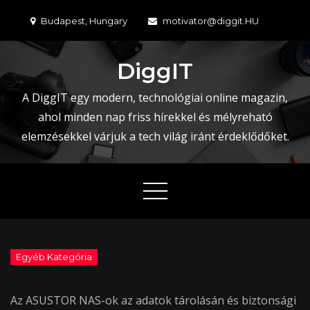
Skip
Budapest, Hungary
motivator@diggit.HU
to
content
DiggIT
A DiggIT egy modern, technológiai online magazin,
ahol minden nap friss hírekkel és mélyreható
elemzésekkel várjuk a tech világ iránt érdeklődőket.
Az ASUSTOR NAS-ok az adatok tárolásán és biztonsági