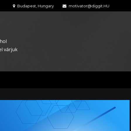
Budapest, Hungary
motivator@diggit.HU
hol
l várjuk