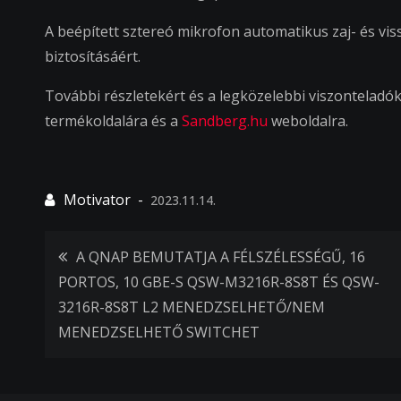
A beépített sztereó mikrofon automatikus zaj- és v
biztosításáért.
További részletekért és a legközelebbi viszonteladók l
termékoldalára és a
Sandberg.hu
weboldalra.
2023.11.14.
Bejegyzés
A QNAP BEMUTATJA A FÉLSZÉLESSÉGŰ, 16
PORTOS, 10 GBE-S QSW-M3216R-8S8T ÉS QSW-
3216R-8S8T L2 MENEDZSELHETŐ/NEM
navigáció
MENEDZSELHETŐ SWITCHET