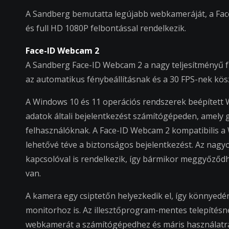
A Sandberg bemutatta legújabb webkameráját, a Fac
és full HD 1080P felbontással rendelkezik.
Face-ID Webcam 2
A Sandberg Face-ID Webcam 2 a nagy teljesítményű fu
az automatikus fénybeállításnak és a 30 FPS-nek kösz
A Windows 10 és 11 operációs rendszerek beépített W
adatok általi bejelentkezést számítógépeden, amely g
felhasználóknak. A Face-ID Webcam 2 kompatibilis a W
lehetővé téve a biztonságos bejelentkezést. Az nagy
kapcsolóval is rendelkezik, így bármikor meggyőződh
van.
A kamera egy csiptetőn helyezkedik el, így könnyedé
monitorhoz is. Az illesztőprogram-mentes telepítés
webkamerát a számítógépedhez és máris használatra