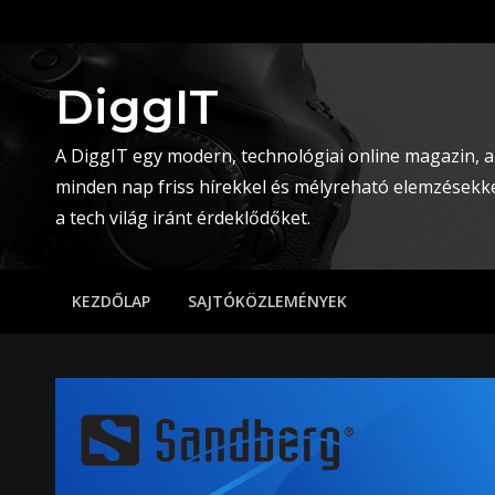
Skip
to
content
DiggIT
A DiggIT egy modern, technológiai online magazin, a
minden nap friss hírekkel és mélyreható elemzésekke
a tech világ iránt érdeklődőket.
KEZDŐLAP
SAJTÓKÖZLEMÉNYEK