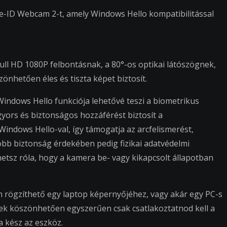
e-ID Webcam 2-t, amely Windows Hello kompatibilitással
ll HD 1080P felbontásnak, a 80°-os optikai látószögnek,
önhetően éles és tiszta képet biztosít.
indows Hello funkciója lehetővé teszi a biometrikus
yors és biztonságos hozzáférést biztosít a
indows Hello-val, így támogatja az arcfelismerést,
obb biztonság érdekében pedig fizikai adatvédelmi
etsz róla, hogy a kamera be- vagy kikapcsolt állapotban
n rögzíthető egy laptop képernyőjéhez, vagy akár egy PC-s
nek köszönhetően egyszerűen csak csatlakoztatnod kell a
 kész az eszköz.