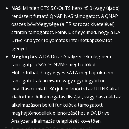
NAS
: Minden QTS 5.0/QuTS hero h5.0 (vagy újabb)
rendszert futtató QNAP NAS támogatott. A QNAP
összes bővítőegysége (a TR sorozat kivételével)
szintén támogatott. Felhívjuk figyelmed, hogy a DA
Drive Analyzer folyamatos internetkapcsolatot
igényel.
Meghajtók
: A DA Drive Analyzer jelenleg nem
támogatja a SAS és NVMe meghajtókat.
Előfordulhat, hogy egyes SATA meghajtók nem
támogatottak firmware vagy egyéb gyártói
beállítások miatt. Kérjük, ellenőrizd az ULINK által
kiadott modelltámogatási listáját, vagy használd az
alkalmazáson belüli funkciót a támogatott
meghajtómodellek ellenőrzéséhez a DA Drive
Analyzer alkalmazás telepítését követően.