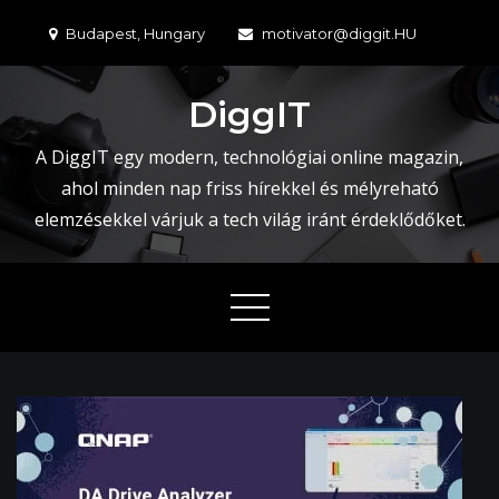
Skip
Budapest, Hungary
motivator@diggit.HU
to
content
DiggIT
A DiggIT egy modern, technológiai online magazin,
ahol minden nap friss hírekkel és mélyreható
elemzésekkel várjuk a tech világ iránt érdeklődőket.