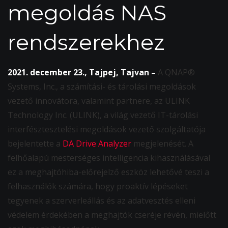
megoldás NAS
rendszerekhez
2021. december 23., Tajpej, Tajvan –
A QNAP®
Systems, Inc., a számítási- és tárolási megoldások
vezető innovátora, valamint partnere, az ULINK
Technology Inc. (ULINK), a világ vezető IT-tárolási
interfésztesztelési megoldások vezető szolgáltatója
bejelentette a
DA Drive Analyzer
megjelenését. A
felhőalapú mesterséges intelligencia kihasználásával
ez a meghajtóhiba-előrejelző eszköz lehetővé teszi a
felhasználók számára, hogy proaktív lépéseket
tegyenek a szerverleállás és az adatvesztés elleni
védelem érdekében a meghajtók cseréje révén, mielőtt