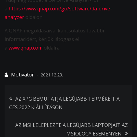
Tudj meg többet a DA Drive Analyzer-ről
a
https://www.qnap.com/go/software/da-drive-
analyzer
oldalon.
A QNAP megoldásaival kapcsolatos további
információért, kérjük látogass el
a
www.qnap.com
oldalra.
2021.12.23.
Bejegyzés
AZ XPG BEMUTATJA LEGÚJABB TERMÉKEIT A
CES 2022 KIÁLLÍTÁSON
navigáció
AZ MSI LELEPLEZTE A LEGÚJABB LAPTOPJAIT AZ
MSIOLOGY ESEMÉNYEN