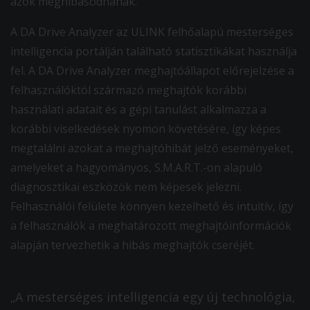
azok meghibásodnának.
A DA Drive Analyzer az ULINK felhőalapú mesterséges
intelligencia portálján található statisztikákat használja
fel. A DA Drive Analyzer meghajtóállapot előrejelzése a
felhasználóktól származó meghajtók korábbi
használati adatait és a gépi tanulást alkalmazza a
korábbi viselkedések nyomon követésére, így képes
megtalálni azokat a meghajtóhibát jelző eseményeket,
amelyeket a hagyományos, S.M.A.R.T.-on alapuló
diagnosztikai eszközök nem képesek jelezni.
Felhasználói felülete könnyen kezelhető és intuitív, így
a felhasználók a meghatározott meghajtóinformációk
alapján tervezhetik a hibás meghajtók cseréjét.
„A mesterséges intelligencia egy új technológia,