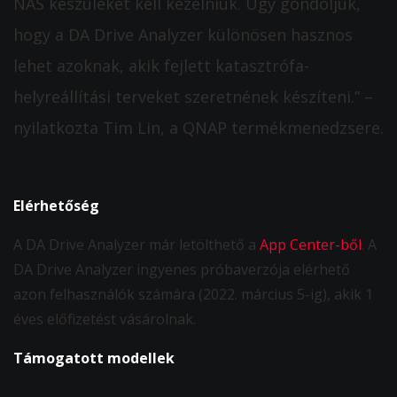
NAS készüléket kell kezelniük. Úgy gondoljuk,
hogy a DA Drive Analyzer különösen hasznos
lehet azoknak, akik fejlett katasztrófa-
helyreállítási terveket szeretnének készíteni.” –
nyilatkozta Tim Lin, a QNAP termékmenedzsere.
Elérhetőség
A DA Drive Analyzer már letölthető a
App Center-ből
. A
DA Drive Analyzer ingyenes próbaverzója elérhető
azon felhasználók számára (2022. március 5-ig), akik 1
éves előfizetést vásárolnak.
Támogatott modellek