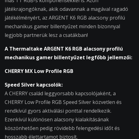
más TT RGB-s komponensekkel is. Azon
játékrajongóknak, akik odavannak a magával ragadó
játékélményért, az ARGENT K6 RGB alacsony profilú
mechanikus gamer billentyűzet minden bizonnyal
legjobb partnerük lesz a csatákban!
A Thermaltake ARGENT K6 RGB alacsony profilú
mechanikus gamer billentyűzet legfőbb jellemzői:
CHERRY MX Low Profile RGB
Speed Silver kapcsolók:
A CHERRY család leggyorsabb kapcsolójaként, a
CHERRY Low Profile RGB Speed Silver közvetlen és
rendkívül gyors aktiválási ponttal rendelkezik.
Ezenkívül különösen alacsony kialakításának
köszönhetően pedig rövidebb felengedési időt és
hosszabb élettartamot biztosít.