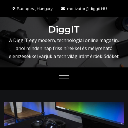
Skip
Budapest, Hungary
motivator@diggit.HU
to
content
DiggIT
A DiggIT egy modern, technológiai online magazin,
ahol minden nap friss hírekkel és mélyreható
elemzésekkel várjuk a tech világ iránt érdeklődőket.