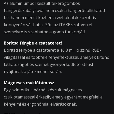
Az alumíniumból készült tekerőgombos
hangerőszabályzóval nem csak a hangerőt állíthatod
be, hanem menet közben a weboldalak között is
könnyedén válthatsz. Sőt, az iTAKE szoftverrel
személyre is szabhatod a gomb funkcióját!
Borítsd fénybe a csatateret!
Borítsd fénybe a csatateret a 16,8 millió színű RGB-
világítással és többféle fényeffektussal, amelyek kitűnő
láthatóságot és szemet gyönyörködtető stílust
nyújtanak a játékmenet során.
Mágneses csuklótámasz
Egy szintetikus bőrből készült mágneses
csuklótámasszal érkezik, amely egyaránt megfelel a
kényelmi és ergonómiai elvárásoknak.