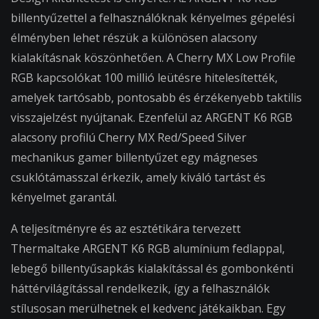
billentyűzettel a felhasználóknak kényelmes gépelési
élményben lehet részük a különösen alacsony
kialakításnak köszönhetően. A Cherry MX Low Profile
RGB kapcsolókat 100 millió leütésre hitelesítették,
amelyek tartósabb, pontosabb és érzékenyebb taktilis
visszajelzést nyújtanak. Ezenfelül az ARGENT K6 RGB
alacsony profilú Cherry MX Red/Speed Silver
mechanikus gamer billentyűzet egy mágneses
csuklótámasszal érkezik, amely kiváló tartást és
kényelmet garantál.
A teljesítményre és az esztétikára tervezett
Thermaltake ARGENT K6 RGB alumínium fedlappal,
lebegő billentyűsapkás kialakítással és gombonkénti
háttérvilágítással rendelkezik, így a felhasználók
stílusosan merülhetnek el kedvenc játékaikban. Egy