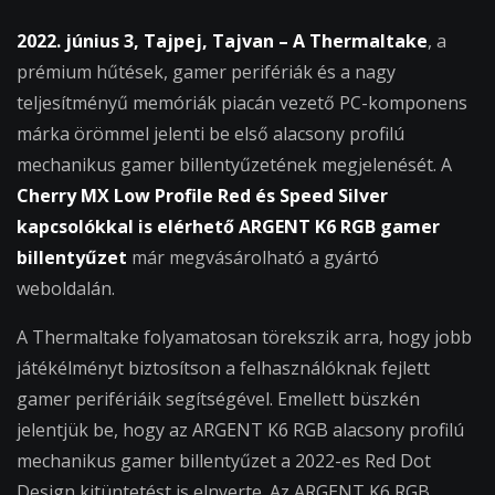
2022. június 3, Tajpej, Tajvan – A Thermaltake
, a
prémium hűtések, gamer perifériák és a nagy
teljesítményű memóriák piacán vezető PC-komponens
márka örömmel jelenti be első alacsony profilú
mechanikus gamer billentyűzetének megjelenését. A
Cherry MX Low Profile Red és Speed Silver
kapcsolókkal is elérhető ARGENT K6 RGB gamer
billentyűzet
már megvásárolható a gyártó
weboldalán.
A Thermaltake folyamatosan törekszik arra, hogy jobb
játékélményt biztosítson a felhasználóknak fejlett
gamer perifériáik segítségével. Emellett büszkén
jelentjük be, hogy az ARGENT K6 RGB alacsony profilú
mechanikus gamer billentyűzet a 2022-es Red Dot
Design kitüntetést is elnyerte. Az ARGENT K6 RGB