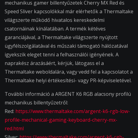
mechanikus gamer billentyűzetek Cherry MX Red és
Speed Sliver kapcsolókkal már elérhetők a Thermaltake
világszerte működő hivatalos kereskedelmi
csatornáinak kínálatában. A termék kétéves
garanciájával, a Thermaltake világszerte nyújtott
ügyfélszolgálatával és műszaki támogató hálózatával
igyekszik eleget tenni a felhasználói igényének. A
naprakész árazásáért, kérjük, látogass el a
Thermaltake weboldalára, vagy vedd fel a kapcsolatot a
Thermaltake helyi értékesítési- vagy PR-képviseletével.
További információ a ARGENT K6 RGB alacsony profilú
mechanikus billentyűzetről:
Red:
https://www.thermaltake.com/argent-k6-rgb-low-
profile-mechanical-gaming-keyboard-cherry-mx-
red.html
Silver:
https://www.thermaltake.com/argent-k6-rgb-