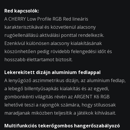
Red kapcsolók:
A CHERRY Low Profile RGB Red lineáris
karakterisztikával és közvetlenül alacsony
rugóellenállású aktiválási ponttal rendelkezik.
Ezenkívül különösen alacsony kialakításának
köszönhetően pedig rövidebb felengedési időt és
hosszabb élettartamot biztosít.
Lekerekített dizájn alumínium fedlappal
A lenyűgöző aszimmetrikus dizájn, az alumínium fedlap,
a lebegő billentyűsapkás kialakítás és az egyedi,
gombonkénti világítás révén az ARGENT K6 RGB
lehetővé teszi a rajongók számára, hogy stílusosak
maradjanak miközben teljesítik a játékok kihívásait.
Multifunkciós tekerőgombos hangerőszabályozó