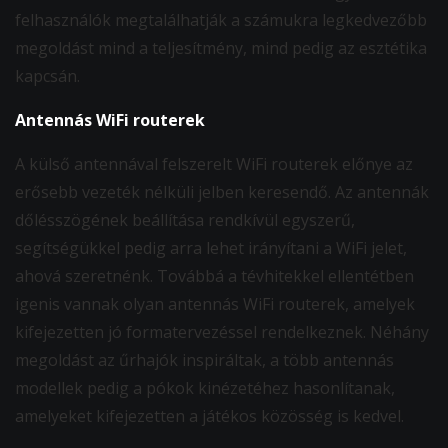
felhasználók megtalálhatják a számukra legkedvezőbb
megoldást mind a teljesítmény, mind pedig az esztétika
kapcsán.
Antennás WiFi routerek
A külső antennával felszerelt WiFi routerek előnye az
erősebb vezeték nélküli jelben keresendő. Az antennák
dőlésszögének beállítása rendkívül egyszerű,
segítségükkel pedig arra lehet irányítani a WiFi jelet,
ahová szeretnénk. Továbbá a tévhitekkel ellentétben
igenis vannak olyan antennás WiFi routerek, amelyek
kifejezetten jó formatervezéssel rendelkeznek. Néhány
megoldást az űrhajók inspiráltak, a több antennás
modellek pedig a pókok kinézetéhez hasonlítanak,
amelyeket kifejezetten a játékos közösség is kedvel.