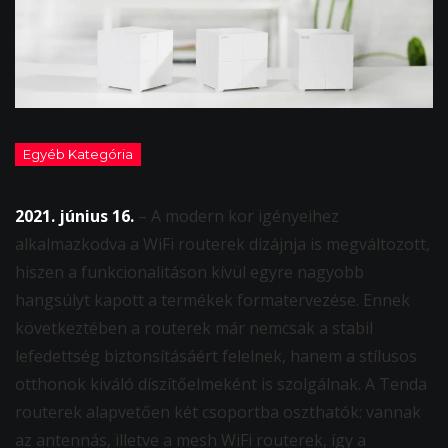
2021. június 16.
– A modern kor igényeihez
alkalmazkodva a WiFi routerek dizájnja is megváltozott,
hiszen a funkcionalitáson kívül egyre nagyobb
hangsúlyt kapott a termékek formatervezése. Ennek
következtében a routerek már nemcsak a stabil
lefedettség biztonsításáért felelnek, hanem a stílusos
otthonok kiváló díszítőelmeként is szolgálnak. A Tenda
routerek alapvetően két csoportba oszthatók: vannak
az antennás, illetve a mesh WiFi routerek, így a