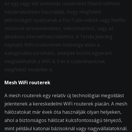
Az egy vagy két antennás routereket főként otthoni
háztartásokban használják, hogy megfelelő
jelerősséget nyújtsanak a YouTube videók vagy Netflix
műsorok streameléséhez, videohíváshoz, vagy az
általános internethasználathoz. A Tenda jelenleg
kapható WiFi routereinek többsége ebbe a
kategóriába sorolható, amelyek között egyaránt
megtalálhatók a WiFi 4, 5 és 6 szabványoknak
megfelelő modellek is.
Mesh WiFi routerek
A mesh routerek egy relatív új technológiai megoldást
jelentenek a kereskedelmi WiFi routerek piacán. A mesh
hálózatokat már évek óta használják olyan helyeken,
ahol a biztonságos hálózat kulcsfontosságú tényező,
mint például katonai bázisoknál vagy nagyvállalatoknál.