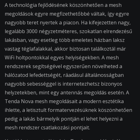
A technológia fejlődésének köszönhetően a mesh
megoldások egyre megfizethetőbbé váltak, így egyre
nagyobb teret nyertek a piacon. Ha kifejezetten nagy,
legalább 3000 négyzetméteres, szokatlan elrendezésű
lakásban, vagy esetleg több emeletes házban laksz
vastag téglafalakkal, akkor biztosan találkoztál már
WiFi holtpontokkal egyes helyiségekben. A mesh
rendszerek segítségével egyszerűen növelheted a
hálózatod lefedettségét, ráadásul általánosságban
nagyobb sebességgel is internetezhetsz bizonyos
helyzetekben, mint egy antennás megoldás esetén. A
Tenda Nova mesh megoldásait a modern esztétika
ihlette, a letisztult formatervezésüknek köszönhetően
pedig a lakás bármelyik pontján el lehet helyezni a
mesh rendszer csatlakozási pontjait.