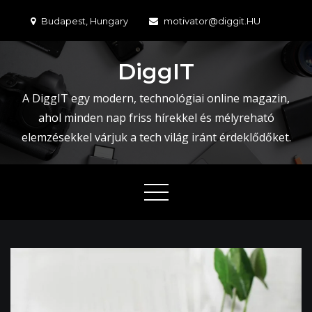
Skip
Budapest, Hungary
motivator@diggit.HU
to
content
DiggIT
A DiggIT egy modern, technológiai online magazin,
ahol minden nap friss hírekkel és mélyreható
elemzésekkel várjuk a tech világ iránt érdeklődőket.