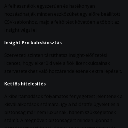
A felhasználók egyszerűen és hatékonyan
hozzáadhatják minden eszközüket egy előre beállított
CSV-sablonhoz, majd a feltöltést követően a többit az
Insight végzi el.
Insight Pro kulcskiosztás
Szervezeti szinten társíthatsz Insight-előfizetési
licencet, hogy elkerüld vele a fiók licenckulcsainak
szervezetekhez való hozzárendelésének extra lépéseit.
Kettős hitelesítés
A kibertámadások folyamatos fenyegetést jelentenek a
kisvállalkozások számára, így a hálózatfelügyelet és a
biztonság már nem luxusnak, hanem szükségletnek
számít. A megnövelt biztonságért minden újonnan