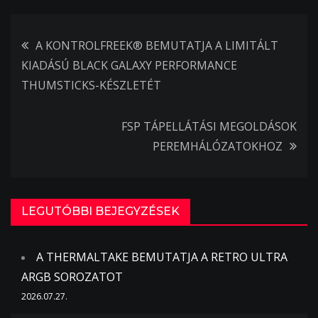
Bejegyzés
A KONTROLFREEK® BEMUTATJA A LIMITÁLT
KIADÁSÚ BLACK GALAXY PERFORMANCE
navigáció
THUMSTICKS-KÉSZLETÉT
FSP TÁPELLÁTÁSI MEGOLDÁSOK
PEREMHÁLÓZATOKHOZ
LEGUTÓBBI BEJEGYZÉSEK
A THERMALTAKE BEMUTATJA A RETRO ULTRA
ARGB SOROZATOT
2026.07.27.