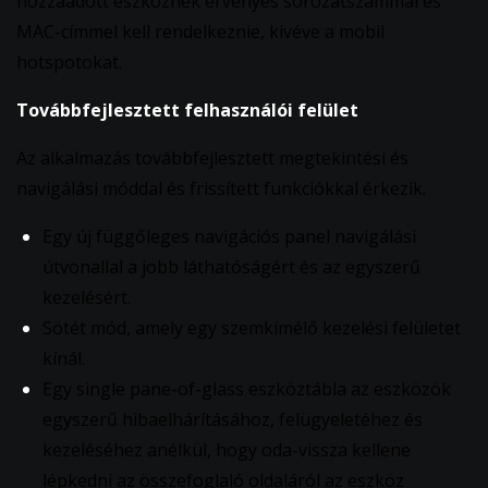
hozzáadott eszköznek érvényes sorozatszámmal és
MAC-címmel kell rendelkeznie, kivéve a mobil
hotspotokat.
Továbbfejlesztett felhasználói felület
Az alkalmazás továbbfejlesztett megtekintési és
navigálási móddal és frissített funkciókkal érkezik.
Egy új függőleges navigációs panel navigálási
útvonallal a jobb láthatóságért és az egyszerű
kezelésért.
Sötét mód, amely egy szemkímélő kezelési felületet
kínál.
Egy single pane-of-glass eszköztábla az eszközök
egyszerű hibaelhárításához, felügyeletéhez és
kezeléséhez anélkül, hogy oda-vissza kellene
lépkedni az összefoglaló oldaláról az eszköz