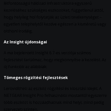
létfontosságú hálózati infrastruktúra egyszerű
kezeléséhez szükséges eszközöket, függetlenül attól,
hogy helyileg hol folytatják az üzleti tevékenységet –
egyetlen telephelytől kezdve egészen a kisméretű vagy
otthoni irodáig.
Az Insight újdonságai
A ma bejelentett Insight 6.7-es verziója számos
fejlesztést tartalmaz, hogy megkönnyítse a kezelést. Az
új funkciók az alábbiak:
Tömeges rögzítési fejlesztések
Lerövidítheti az eszköz rögzítési és kiosztási idejét. A
NETGEAR Insight Pro felhasználói mostantól egyszerre
több eszközt is hozzáadhatnak mind helyi, mind pedig
szervezeti szinten.