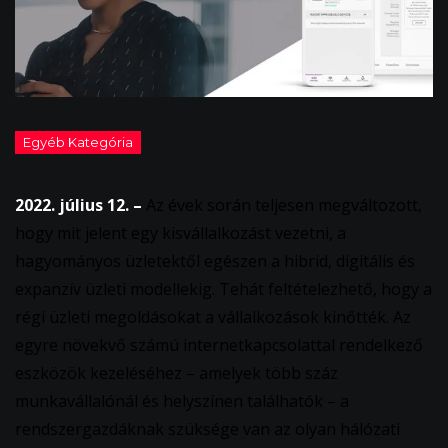
2022. július 12. –
Az évek során teljesen megváltozott,
hogy mit jelent egy kisvállalkozást vezetni, a
hagyományos üzletektől egészen a hibrid, digitális és
expanzív üzleti modellekig. Tehát feltételezhető, hogy a
régi üzleti megoldásokat a vállalkozások kinőtték. Az
egyre növekvő számú internetkapcsolattal rendelkező
eszközök kezeléséhez – amelyek több száz
munkavállalónál és helyszínen találhatók – a
rendszergazdáknak szüksége van az olyan hálózati