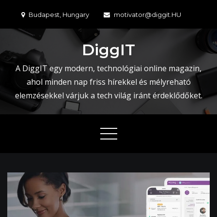
Skip
Budapest, Hungary
motivator@diggit.HU
to
content
DiggIT
A DiggIT egy modern, technológiai online magazin,
ahol minden nap friss hírekkel és mélyreható
elemzésekkel várjuk a tech világ iránt érdeklődőket.