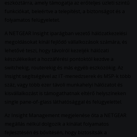
eszköztárra, amely támogatja az erőteljes üzleti szintű
funkciókat, beleértve a telepítést, a biztonságot és a
folyamatos felügyeletet.
A NETGEAR Insight iparágban vezető hálózatkezelési
megoldásokat kínál fejlődő vállalkozások számára, és
lehetővé teszi, hogy távolról kezeljék hálózati
készülékeiket a hozzáférési pontoktól kezdve a
switchekig, routerekig és más egyéb eszközökig. Az
Insight segítségével az IT-menedzserek és MSP-k több
száz, vagy több ezer távoli munkahelyi hálózatot és
kisvállalkozást is támogathatnak eltérő helyszíneken
single pane-of-glass láthatósággal és felügyelettel.
Az Insight Management megjelenése óta a NETGEAR
megállás nélkül dolgozik a kínálat folyamatos
fejlesztésén és bővítésén, hogy biztosítsák a