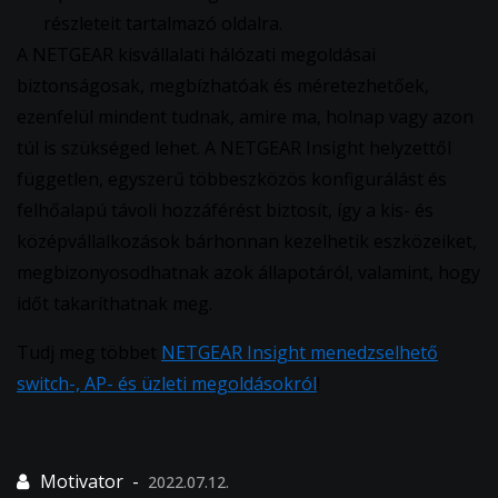
részleteit tartalmazó oldalra.
A NETGEAR kisvállalati hálózati megoldásai
biztonságosak, megbízhatóak és méretezhetőek,
ezenfelül mindent tudnak, amire ma, holnap vagy azon
túl is szükséged lehet. A NETGEAR Insight helyzettől
független, egyszerű többeszközös konfigurálást és
felhőalapú távoli hozzáférést biztosít, így a kis- és
középvállalkozások bárhonnan kezelhetik eszközeiket,
megbizonyosodhatnak azok állapotáról, valamint, hogy
időt takaríthatnak meg.
Tudj meg többet
NETGEAR Insight menedzselhető
switch-, AP- és üzleti megoldásokról
!
2022.07.12.