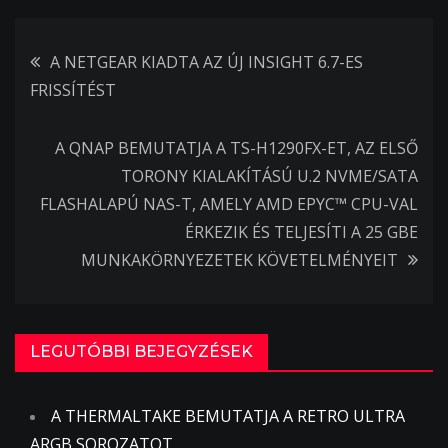
Bejegyzés
A NETGEAR KIADTA AZ ÚJ INSIGHT 6.7-ES
FRISSÍTÉST
navigáció
A QNAP BEMUTATJA A TS-H1290FX-ET, AZ ELSŐ
TORONY KIALAKÍTÁSÚ U.2 NVME/SATA
FLASHALAPÚ NAS-T, AMELY AMD EPYC™ CPU-VAL
ÉRKEZIK ÉS TELJESÍTI A 25 GBE
MUNKAKÖRNYEZETEK KÖVETELMÉNYEIT
LEGUTÓBBI BEJEGYZÉSEK
A THERMALTAKE BEMUTATJA A RETRO ULTRA
ARGB SOROZATOT