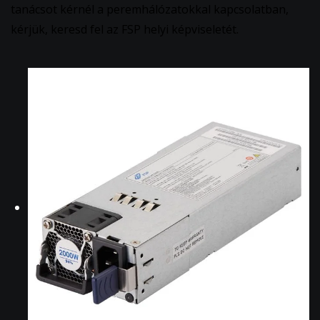
tanácsot kérnél a peremhálózatokkal kapcsolatban,
kérjük, keresd fel az FSP helyi képviseletét.