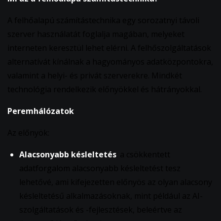
A felhőalapú számítástechnika egy sorozatnyi távoli
szerver használatát foglalja magában, melyeket
interneten keresztül lehet elérni. A felhőszolgáltatások
alternatívát kínálnak a hagyományos adatközpontokra,
valamint a helyi- és privát szerverekre. Mindkét
technológia rendelkezik előnyökkel és hátrányokkal.
Peremhálózatok
Az előnyök:
Alacsonyabb késleltetés
: a csökkentett
adatforgalom alacsonyabb késleltetést tesz
lehetővé, ami kifejezetten előnyös az olyan alacsony
késleltetésű alkalmazásoknak, mint például az AI-
szolgáltatások és -fejlesztések, beleértve az