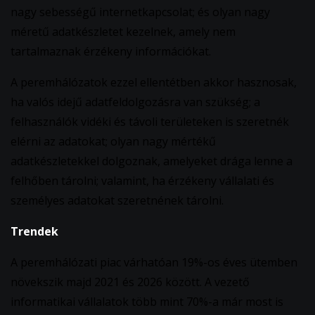
nagy sebességű internetkapcsolat; és olyan nagy
méretű adatkészletet kezelnek, amely nem
tartalmaznak érzékeny információkat.
A peremhálózatok ezzel ellentétben akkor hasznosak,
ha valós idejű adatfeldolgozásra van szükség; a
felhasználók vidéki és távoli területeken is szeretnék
elérni az adatokat; olyan nagy mértékű
adatkészletekkel dolgoznak, amelyeket drága lenne a
felhőben tárolni; valamint, ha érzékeny vállalati és
személyes adatokat szeretnének tárolni.
Trendek
A peremhálózati piac várhatóan 19%-os éves ütemben
növekszik majd 2021 és 2026 között. A vezető
informatikai vállalatok több mint 70%-a már most is