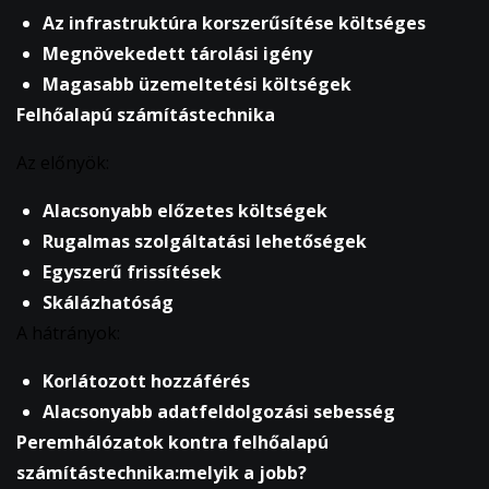
Az infrastruktúra korszerűsítése költséges
Megnövekedett tárolási igény
Magasabb üzemeltetési költségek
Felhőalapú számítástechnika
Az előnyök:
Alacsonyabb előzetes költségek
Rugalmas szolgáltatási lehetőségek
Egyszerű frissítések
Skálázhatóság
A hátrányok:
Korlátozott hozzáférés
Alacsonyabb adatfeldolgozási sebesség
Peremhálózatok kontra felhőalapú
számítástechnika:
m
elyik a jobb?