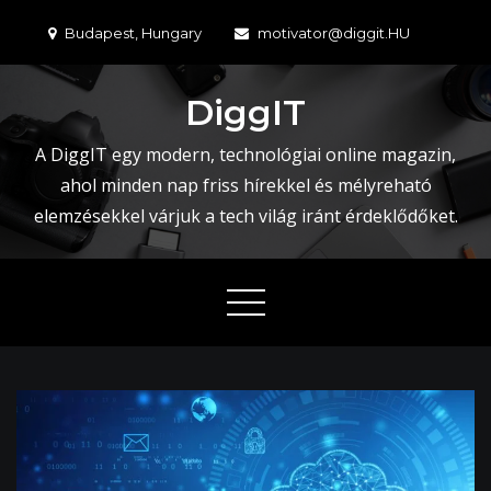
Skip
Budapest, Hungary
motivator@diggit.HU
to
content
DiggIT
A DiggIT egy modern, technológiai online magazin,
ahol minden nap friss hírekkel és mélyreható
elemzésekkel várjuk a tech világ iránt érdeklődőket.