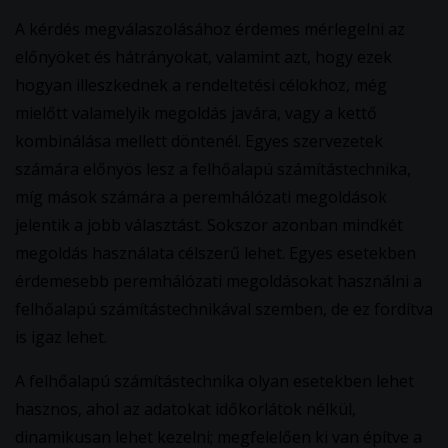
A kérdés megválaszolásához érdemes mérlegelni az
előnyöket és hátrányokat, valamint azt, hogy ezek
hogyan illeszkednek a rendeltetési célokhoz, még
mielőtt valamelyik megoldás javára, vagy a kettő
kombinálása mellett döntenél. Egyes szervezetek
számára előnyös lesz a felhőalapú számítástechnika,
míg mások számára a peremhálózati megoldások
jelentik a jobb választást. Sokszor azonban mindkét
megoldás használata célszerű lehet. Egyes esetekben
érdemesebb peremhálózati megoldásokat használni a
felhőalapú számítástechnikával szemben, de ez fordítva
is igaz lehet.
A felhőalapú számítástechnika olyan esetekben lehet
hasznos, ahol az adatokat időkorlátok nélkül,
dinamikusan lehet kezelni; megfelelően ki van építve a