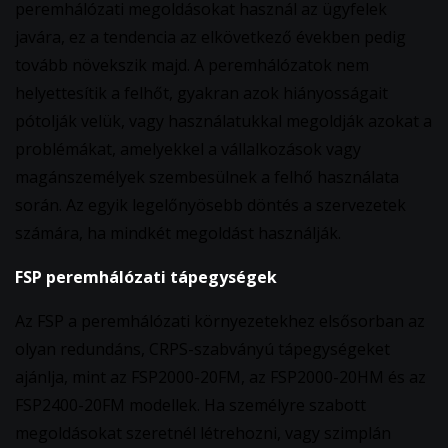
peremhálózati megoldásokat használ az ügyfelek
javára, ez a tendencia az elkövetkező években pedig
tovább növekszik majd. A peremhálózatok nem
helyettesítik a felhőt, gyakran azok hiányosságait
pótolják velük, vagy használatukkal megoldják azokat a
problémákat, amelyekkel a vállalkozások vagy
magánszemélyek szembesülnek a felhő használata
során. Az egyik legelőnyösebb döntés a szervezetek
számára, ha mindkét megoldást használják.
FSP peremhálózati tápegységek
Az FSP a peremhálózati környezetekhez elsősorban az
olyan redundáns, CRPS-szabványú tápegységeket
ajánlja, mint az FSP2000-20FM, az FSP2000-20HM és az
FSP2400-20FM modellek. Ha személyre szabott
megoldásokat szeretnél létrehozni, vagy szimplán