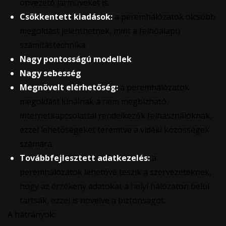
önvezető járműveket is.
Csökkentett kiadások:
a peremhálózatok olcsóbb
megoldást jelenthetnek, mint a felhőalapú
számítástechnika.
Nagy pontosságú modellek
Nagy sebesség
Megnövelt elérhetőség:
a peremhálózatok
megoldást kínálnak a nem megbízható
internetkapcsolattal rendelkezők felhasználóknak,
ezzel lehetőségeket teremtve a vidéki közösségek
számára.
Továbbfejlesztett adatkezelés:
a
peremhálózatok lehetővé teszik a szervezeteknek,
hogy az érzékeny adatokat a helyi hálózaton belül
tartsák, ezzel is növelve a biztonságot.
A hátrányok: