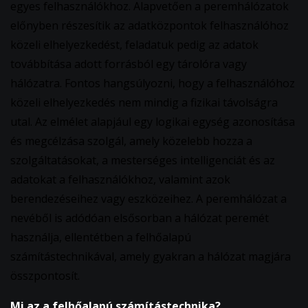
egyes felhasználókhoz. Alapvetően a peremhálózatok
előnyben részesítik az adatközpontok felhasználóhoz
közeli elhelyezkedést, feladatuk pedig az adatok
továbbítása adott forrásból egy tárolóra vagy
hálózatra. Fontos hangsúlyozni, hogy a felhasználóhoz
közeli elhelyezkedés nem mindig a fizikai távolságra
utal. Az elmélet alapjául egy logikai egység azonosítása
és megcélzása szolgál, amely közelebb hozza a
szolgáltatásokat, a mesterséges intelligenciát és az
adatokat a felhasználókhoz, valamint azok
berendezéseihez vagy eszközeihez. A peremhálózat a
nevéből is adódóan elsősorban a hálózat peremét
használja, ellentétben a felhőalapú
számítástechnikával, amely gyakran a hálózat magjára
összpontosít.
Mi az a felhőalapú számítástechnika?