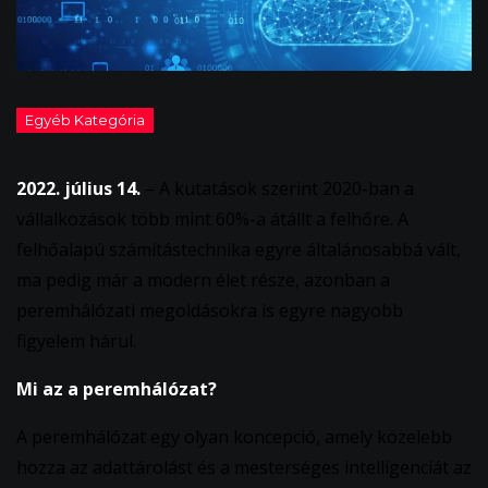
2022. július 14.
– A kutatások szerint 2020-ban a
vállalkozások több mint 60%-a átállt a felhőre. A
felhőalapú számítástechnika egyre általánosabbá vált,
ma pedig már a modern élet része, azonban a
peremhálózati megoldásokra is egyre nagyobb
figyelem hárul.
Mi az a peremhálózat?
A peremhálózat egy olyan koncepció, amely közelebb
hozza az adattárolást és a mesterséges intelligenciát az